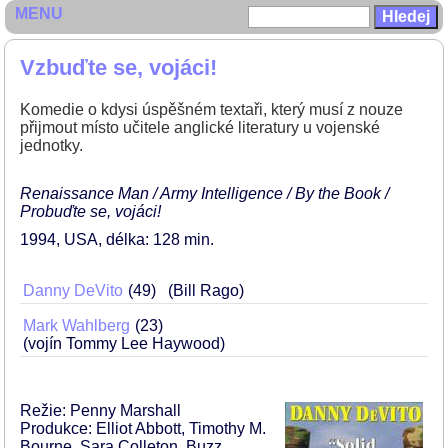
MENU
Vzbuďte se, vojáci!
Komedie o kdysi úspěšném textaři, který musí z nouze
přijmout místo učitele anglické literatury u vojenské
jednotky.
Renaissance Man / Army Intelligence / By the Book /
Probuďte se, vojáci!
1994
USA
délka: 128 min
Danny DeVito
49
(Bill Rago)
Mark Wahlberg
23
(vojín Tommy Lee Haywood)
Režie: Penny Marshall
Produkce: Elliot Abbott, Timothy M.
Bourne, Sara Colleton, Buzz