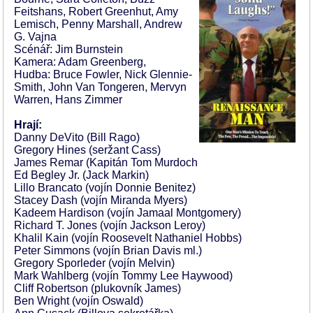
Feitshans, Robert Greenhut, Amy
Lemisch, Penny Marshall, Andrew
G. Vajna
Scénář: Jim Burnstein
Kamera: Adam Greenberg,
Hudba: Bruce Fowler, Nick Glennie-
Smith, John Van Tongeren, Mervyn
Warren, Hans Zimmer
Hrají:
Danny DeVito (Bill Rago)
Gregory Hines (seržant Cass)
James Remar (Kapitán Tom Murdoch
Ed Begley Jr. (Jack Markin)
Lillo Brancato (vojín Donnie Benitez)
Stacey Dash (vojín Miranda Myers)
Kadeem Hardison (vojín Jamaal Montgomery)
Richard T. Jones (vojín Jackson Leroy)
Khalil Kain (vojín Roosevelt Nathaniel Hobbs)
Peter Simmons (vojín Brian Davis ml.)
Gregory Sporleder (vojín Melvin)
Mark Wahlberg (vojín Tommy Lee Haywood)
Cliff Robertson (plukovník James)
Ben Wright (vojín Oswald)