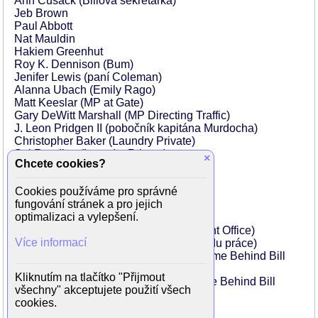
Ann Cusack (Billova sekretářka)
Jeb Brown
Paul Abbott
Nat Mauldin
Hakiem Greenhut
Roy K. Dennison (Bum)
Jenifer Lewis (paní Coleman)
Alanna Ubach (Emily Rago)
Matt Keeslar (MP at Gate)
Gary DeWitt Marshall (MP Directing Traffic)
J. Leon Pridgen II (pobočník kapitána Murdocha)
Christopher Baker (Laundry Private)
Sal Rendino (Laundry Private)
×
Chcete cookies?
Isabella Hofmann (Marie)
Samaria Graham (Shana Leroy)
Cookies používáme pro správné
Michael Haley (květinář)
fungování stránek a pro jejich
Don Reilly (Henry V.)
optimalizaci a vylepšení.
Randy Hall (Henry V. Lead Archer)
Laura Anderson (Child in Unemployment Office)
Více informací
Lynn Anderson (matka s dítětem na úřadu práce)
Gabe Burnstein (Spectator at Tigers Game Behind Bill
Rago)
Kliknutím na tlačítko "Přijmout
Jim Burnstein (Spectator at Tigers Game Behind Bill
všechny" akceptujete použití všech
Rago)
cookies.
Tommy Faircloth (vojín)