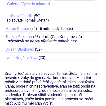
Galerie: Výlet do mladosti
Ladislav Chudík
59
(spisovatel Tomáš Štefan)
Maroš Kramár
24
Brief
(mladý Tomáš)
Tereza Pokorná
23
Lots
(Gita Komarovská)
několikrát se hezky předvede nahoře bez
Dušan Blaškovič
52
Ivona Krajčovičová
23
Známý, teď už starý spisovatel Tomáš Štefan přijíždí na
besedu s žáky do gymnázia, kde studoval. Maturitní
ročník v té době právě řeší vyloučení jejich spolužáka
Ivana, podle nich nespravedlivé. Ivan se totiž obořil na
profesora slovenštiny, do něhož se zamilovala jedna
studentka. Profesor slíbil studentům pomoc při
písemkách, jenže láska pominula a profesor se začal
mstít. A to mu měl Ivan vyčíst.