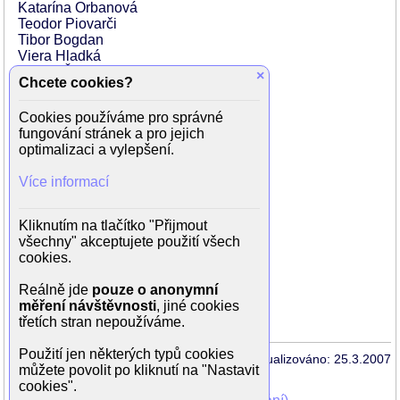
Katarína Orbanová
Teodor Piovarči
Tibor Bogdan
Viera Hladká
Tomáš Žilinčík
×
Chcete cookies?
Milan Kišš
Ivan Vojtek
Cookies používáme pro správné
Jana Strnisková
fungování stránek a pro jejich
Miroslav Noga
optimalizaci a vylepšení.
Sylvia Mrvečková
Boris Farkaš
Více informací
Michal Gučík
Marta Černická
Ondriš Jariabek
Kliknutím na tlačítko "Přijmout
Dano Živojnovič
všechny" akceptujete použití všech
Rudolf Kraus
cookies.
Jozef Cút
Naďa Kotršová
Reálně jde
pouze o anonymní
měření návštěvnosti
, jiné cookies
třetích stran nepoužíváme.
Použití jen některých typů cookies
Aktualizováno: 25.3.2007
můžete povolit po kliknutí na "Nastavit
cookies".