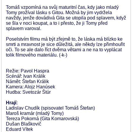
Tomáš vzpomíná na svůj maturitní čas, kdy jako mladý
Tomy prožíval lásku s Gitou. Možná by jim vydržela
navždy, jenže dovádivá Gita se utopila pod splavem, když
se šla v noci koupat, a to i přesto, že ji Tomy před
splavem varoval.
Poselstvím filmu má být zřejmě to, že láska má blízko ke
smrti a mravnost je sice důležitá, ale někdy lze přimhouřit
oči. To se ale dalo říct dvěma větami a ne na to vyplácat
tolik filmového materiálu. (-k-)
Režie: Pavol Haspra
Scénář: Ivan Králik
Námět: Štefan Králik
Kamera: Alojz Hanúsek
Hudba: Svetozár Štúr
Hrají:
Ladislav Chudík (spisovatel Tomáš Štefan)
Maroš kramár (mladý Tomy)
Tereza Pokorná (Gita Komarovská)
Dušan Blaškovič
Eduard Vítek