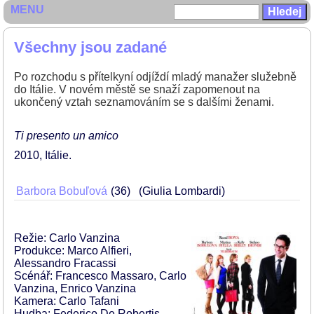
MENU
Všechny jsou zadané
Po rozchodu s přítelkyní odjíždí mladý manažer služebně
do Itálie. V novém městě se snaží zapomenout na
ukončený vztah seznamováním se s dalšími ženami.
Ti presento un amico
2010
Itálie
Barbora Bobuľová
36
(Giulia Lombardi)
Režie: Carlo Vanzina
Produkce: Marco Alfieri,
Alessandro Fracassi
Scénář: Francesco Massaro, Carlo
Vanzina, Enrico Vanzina
Kamera: Carlo Tafani
Hudba: Federico De Robertis