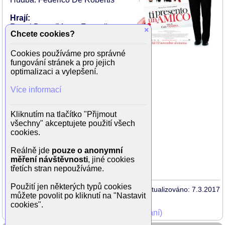
Hrají:
Raoul Bova (Marco Ferretti)
×
Chcete cookies?
Barbora Bobulová (Giulia
Lombardi)
Cookies používáme pro správné
Martina Stella (Gabriella)
fungování stránek a pro jejich
Kelly Reilly (Sarah)
optimalizaci a vylepšení.
Stefano Dionisi (Giorgio Roversi)
Sarah Felberbaum (Francesca Berardi)
Více informací
Carlo Giuseppe Gabardini (Riccardo)
Paolo Calabresi (Tony Martini)
Teco Celio (Herr Völker)
Kliknutím na tlačítko "Přijmout
Alessandro Bolide (Il tassista)
všechny" akceptujete použití všech
Fabio Ferri (Nicola)
cookies.
Vanessa Hehir (kosmetička)
Rinat Khismatouline (Scassinatore)
Reálně jde
pouze o anonymní
Tanja Ribic (moglie Volker)
měření návštěvnosti
, jiné cookies
Daniela Virgilio
třetích stran nepoužíváme.
Použití jen některých typů cookies
Aktualizováno: 7.3.2017
můžete povolit po kliknutí na "Nastavit
cookies".
Mohli jste vidět v TV (zobrazit starší vysílání)