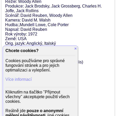
Režie: Woody Allen
Produkce: Jack Brodsky, Jack Grossberg, Charles H.
Joffe, Jack Rollins
Scénář: David Reuben, Woody Allen
Kamera: David M. Walsh
Hudba:,Mundell Lowe, Cole Porter
Napsal: David Reuben
Rok výroby: 1972
Země: USA
Orig. jazyk: Anglický, Italský
Délka: 87 min
×
Chcete cookies?
Hrají:
Cookies používáme pro správné
Woody Allen (Blázen/Victor Shakapopulis)
fungování stránek a pro jejich
John Carradine (Dr. Bernardo)
optimalizaci a vylepšení.
Lou Jacobi (Sam)
Louise Lasserová (Gina)
Více informací
Anthony Quayle (Král)
Tony Randall (Opetrátor)
Lynn Redgraveová (Královna)
Kliknutím na tlačítko "Přijmout
Burt Reynolds
všechny" akceptujete použití všech
Gene Wilder (Dr. Doug Ross)
cookies.
Jack Barry (Jack Barry)
Erin Flemingová (Dívka)
Reálně jde
pouze o anonymní
měření návštěvnosti
, jiné cookies