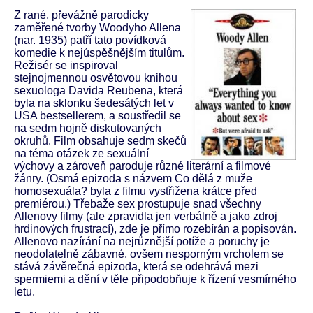
Z rané, převážně parodicky
zaměřené tvorby Woodyho Allena
(nar. 1935) patří tato povídková
komedie k nejúspěšnějším titulům.
Režisér se inspiroval
stejnojmennou osvětovou knihou
sexuologa Davida Reubena, která
byla na sklonku šedesátých let v
USA bestsellerem, a soustředil se
na sedm hojně diskutovaných
okruhů. Film obsahuje sedm skečů
na téma otázek ze sexuální
výchovy a zároveň paroduje různé literární a filmové
žánry. (Osmá epizoda s názvem Co dělá z muže
homosexuála? byla z filmu vystřižena krátce před
premiérou.) Třebaže sex prostupuje snad všechny
Allenovy filmy (ale zpravidla jen verbálně a jako zdroj
hrdinových frustrací), zde je přímo rozebírán a popisován.
Allenovo nazírání na nejrůznější potíže a poruchy je
neodolatelně zábavné, ovšem nesporným vrcholem se
stává závěrečná epizoda, která se odehrává mezi
spermiemi a dění v těle připodobňuje k řízení vesmírného
letu.