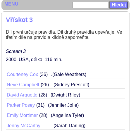
MENU
Vřískot 3
Díl první určuje pravidla. Díl druhý pravidla upevňuje. Ve
třetím díle na pravidla klidně zapomeňte.
Scream 3
2000
USA
délka: 116 min
Courteney Cox
36
.
(Gale Weathers)
Neve Campbell
26
.
(Sidney Prescott)
David Arquette
28
(Dwight Riley)
Parker Posey
31
(Jennifer Jolie)
Emily Mortimer
28
(Angelina Tyler)
Jenny McCarthy
(Sarah Darling)