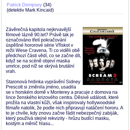
Patrick Dempsey
34
(detektiv Mark Kincaid)
Závěrečná kapitola nejkrvavější
filmové lázně 90.let? Právě tak je
označováno třetí pokračování
úspěšné hororové série Vřískot v
režii Wese Cravena. Ti co viděli obě
předchozí části vědí, co se začne dít,
když se na scéně objeví maska
umrlce, pod níž se skrývá brutální
vrah.
Staronová hrdinka vyprávění Sidney
Prescott si změnila jméno, usadila
se v horském domě v Monterey a pracuje z domova na
lince ženského krizového centra. Děsivé události, které
prožila na vlastní kůži, však inspirovaly hollywoodské
filmaře natolik, že podle nich připravují natáčení hororu. A
to je chvíle, kdy znovu začne řádit nebezpečný zabiják,
který používá stejné rekvizity - hrůzu budící masku,
kostým a měnič hlasu...