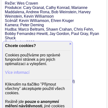
Režie: Wes Craven
Produkce: Cary Granat, Cathy Konrad, Marianne
Maddalena, Andrew Rona, Bob Weinstein, Harvey
Weinstein, Kevin Williamson
Scénář: Kevin Williamson, Ehren Kruger
Kamera: Peter Deming
Hudba: Marco Beltrami, Shawn Crahan, Chris Fehn,
Bobby Fernandez-Hewitt, Jay Gordon, Paul Gray, Ryan
Shuck
Rok výroby: 2000
×
Chcete cookies?
Země: USA
Orig. jazyk: Anglický
Cookies používáme pro správné
fungování stránek a pro jejich
Hrají:
optimalizaci a vylepšení.
Courteney Coxo (Gale Weathers)
David Arquette (Dwight Riley)
Více informací
Neve Campbell (Sidney Prescott)
Parker Posey (Jennifer Jolie)
Patrick Dempsey (Detektiv Mark Kincaid)
Kliknutím na tlačítko "Přijmout
Emily Mortimer (Angelina Tyler)
všechny" akceptujete použití všech
Scott Foley (Roman Bridger)
cookies.
Deon Richmond (Tyson Fox)
Lance Henriksen (John Milton)
Reálně jde
pouze o anonymní
Jenny McCarthy (Sarah Darling)
měření návštěvnosti
, jiné cookies
Patrick Warburton (Steven Stone)