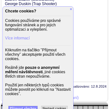
George Duskin (Trap Shooter)
Cesar Aguirre (Party Guest)
×
Chcete cookies?
James Belyeu (Block Party Patron)
Mariann Gavelo (Club Chick)
Cookies používáme pro správné
Ashley Harvin (Neighbor)
fungování stránek a pro jejich
Keith Allen Hayes (Patron)
optimalizaci a vylepšení.
Rob Healy (Club Dancer)
John Ierardi (Mike Model)
Více informací
Antoinette Kalaj (Pretty Bar Girl)
Amir Kovacs (Doctor)
Casey Larios (Funky Dancer)
Kliknutím na tlačítko "Přijmout
Thomas Lemoine (Waiter)
všechny" akceptujete použití všech
Cynthia Mallard (Neighbor)
cookies.
Manny (EU Model)
Lynn McArthur (Neighbor / Party Guest)
Reálně jde
pouze o anonymní
...
měření návštěvnosti
, jiné cookies
třetích stran nepoužíváme.
Použití jen některých typů cookies
Aktualizováno: 12.8.2024
můžete povolit po kliknutí na "Nastavit
cookies".
Mohli jste vidět v TV (zobrazit starší vysílání)
Přijmout všechny
Nastavit cookies