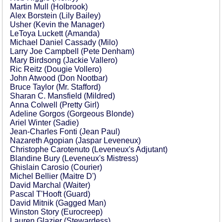
Martin Mull (Holbrook)
Alex Borstein (Lily Bailey)
Usher (Kevin the Manager)
LeToya Luckett (Amanda)
Michael Daniel Cassady (Milo)
Larry Joe Campbell (Pete Denham)
Mary Birdsong (Jackie Vallero)
Ric Reitz (Dougie Vollero)
John Atwood (Don Nootbar)
Bruce Taylor (Mr. Stafford)
Sharan C. Mansfield (Mildred)
Anna Colwell (Pretty Girl)
Adeline Gorgos (Gorgeous Blonde)
Ariel Winter (Sadie)
Jean-Charles Fonti (Jean Paul)
Nazareth Agopian (Jaspar Leveneux)
Christophe Carotenuto (Leveneux's Adjutant)
Blandine Bury (Leveneux's Mistress)
Ghislain Carosio (Courier)
Michel Bellier (Maitre D')
David Marchal (Waiter)
Pascal T'Hooft (Guard)
David Mitnik (Gagged Man)
Winston Story (Eurocreep)
Lauren Glazier (Stewardess)