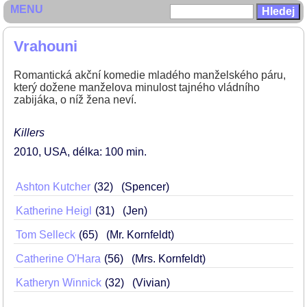
MENU
Vrahouni
Romantická akční komedie mladého manželského páru,
který dožene manželova minulost tajného vládního
zabijáka, o níž žena neví.
Killers
2010
USA
délka: 100 min
Ashton Kutcher
32
(Spencer)
Katherine Heigl
31
(Jen)
Tom Selleck
65
(Mr. Kornfeldt)
Catherine O'Hara
56
(Mrs. Kornfeldt)
Katheryn Winnick
32
(Vivian)