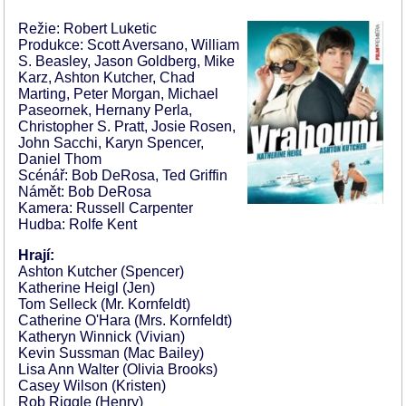
Režie: Robert Luketic
Produkce: Scott Aversano, William
S. Beasley, Jason Goldberg, Mike
Karz, Ashton Kutcher, Chad
Marting, Peter Morgan, Michael
Paseornek, Hernany Perla,
Christopher S. Pratt, Josie Rosen,
John Sacchi, Karyn Spencer,
Daniel Thom
Scénář: Bob DeRosa, Ted Griffin
Námět: Bob DeRosa
Kamera: Russell Carpenter
Hudba: Rolfe Kent
Hrají:
Ashton Kutcher (Spencer)
Katherine Heigl (Jen)
Tom Selleck (Mr. Kornfeldt)
Catherine O'Hara (Mrs. Kornfeldt)
Katheryn Winnick (Vivian)
Kevin Sussman (Mac Bailey)
Lisa Ann Walter (Olivia Brooks)
Casey Wilson (Kristen)
Rob Riggle (Henry)