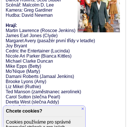
Scénář: Malcolm D. Lee
Kamera: Greg Gardiner
Hudba: David Newman
Hrají:
Martin Lawrence (Roscoe Jenkins)
James Earl Jones (Clyde)
Margaret Avery (pasažér první třídy v letadle)
Joy Bryant
Cedric the Entertainer (Lucinda)
Nicole Ari Parker (Bianca Kittles)
Michael Clarke Duncan
Mike Epps (Betty)
Mo'Nique (Marty)
Damani Roberts (Jamaal Jenkins)
Brooke Lyons (Amy)
Liz Mikel (Ruthie)
Ted Manson (zaměstnanec aerolinek)
Carol Sutton (slečna Pearl)
Deetta West (slečna Addy)
Louis C.K.
×
Chcete cookies?
Brandin Jenkins (Junior)
Reginald Davis Jr. (mladý Roscoe)
Cookies používáme pro správné
Gus Hoffman (starší muž)