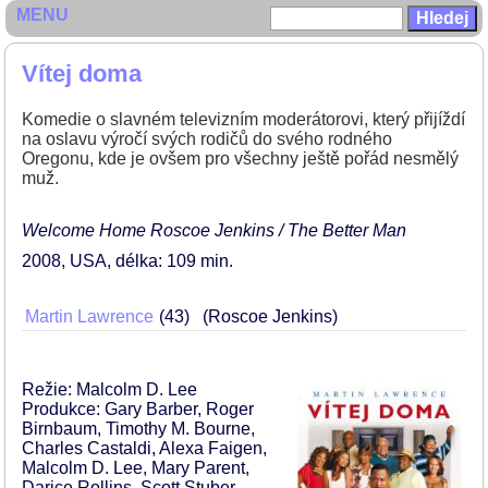
MENU
Vítej doma
Komedie o slavném televizním moderátorovi, který přijíždí
na oslavu výročí svých rodičů do svého rodného
Oregonu, kde je ovšem pro všechny ještě pořád nesmělý
muž.
Welcome Home Roscoe Jenkins / The Better Man
2008
USA
délka: 109 min
Martin Lawrence
43
(Roscoe Jenkins)
Režie: Malcolm D. Lee
Produkce: Gary Barber, Roger
Birnbaum, Timothy M. Bourne,
Charles Castaldi, Alexa Faigen,
Malcolm D. Lee, Mary Parent,
Darice Rollins, Scott Stuber