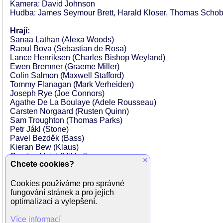
Kamera: David Johnson
Hudba: James Seymour Brett, Harald Kloser, Thomas Scho
Hrají:
Sanaa Lathan (Alexa Woods)
Raoul Bova (Sebastian de Rosa)
Lance Henriksen (Charles Bishop Weyland)
Ewen Bremner (Graeme Miller)
Colin Salmon (Maxwell Stafford)
Tommy Flanagan (Mark Verheiden)
Joseph Rye (Joe Connors)
Agathe De La Boulaye (Adele Rousseau)
Carsten Norgaard (Rusten Quinn)
Sam Troughton (Thomas Parks)
Petr Jákl (Stone)
Pavel Bezděk (Bass)
Kieran Bew (Klaus)
Carsten Voigt (Mikkel)
×
Chcete cookies?
Jan Pavel Filipensky (Boris)
Adrian Bouchet (Sven)
Andy Lucas (Juan Ramirez)
Cookies používáme pro správné
Liz May Brice (dozorkyně)
fungování stránek a pro jejich
Glenn Conroy (Technik)
optimalizaci a vylepšení.
Eoin McCarthy (Karl)
Karima Adebibe (Sacrificial Maiden)
Více informací