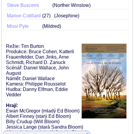
Steve Buscemi
(Norther Winslow)
Marion Cotillard
27
(Josephine)
Missi Pyle
(Mildred)
Režie: Tim Burton
Produkce: Bruce Cohen, Katterli
Frauenfelder, Dan Jinks, Arne
Schmidt, Richard D. Zanuck
Scénář: Daniel Wallace, John
August
Námět: Daniel Wallace
Kamera: Philippe Rousselot
Hudba: Danny Elfman, Eddie
Vedder
Hrají:
Ewan McGregor (mladý Ed Bloom)
Albert Finney (starý Ed Bloom)
Billy Crudup (Will Bloom)
Jessica Lange (stará Sandra Bloom)
Alison Lohman (mladá Sandra Bloom)