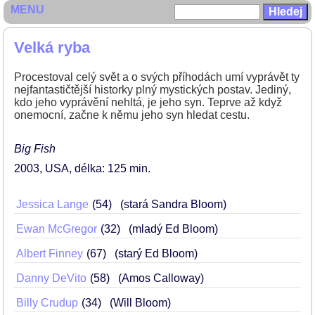
MENU
Velká ryba
Procestoval celý svět a o svých příhodách umí vyprávět ty
nejfantastičtější historky plný mystických postav. Jediný,
kdo jeho vyprávění nehltá, je jeho syn. Teprve až když
onemocní, začne k němu jeho syn hledat cestu.
Big Fish
2003
USA
délka: 125 min
Jessica Lange
54
(stará Sandra Bloom)
Ewan McGregor
32
(mladý Ed Bloom)
Albert Finney
67
(starý Ed Bloom)
Danny DeVito
58
(Amos Calloway)
Billy Crudup
34
(Will Bloom)