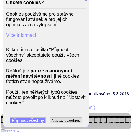
×
Chcete cookies?
Helena Bonham Carter (Jenny)
Robert Guillaume (Starý Dr. Bennett)
Cookies používáme pro správné
Marion Cotillard (Josephine)
fungování stránek a pro jejich
Matthew McGrory (Karl)
optimalizaci a vylepšení.
David Denman (Don Price)
Missi Pyle (Mildred)
Více informací
Loudon Wainwright III (Beamen)
Ada Tai (Ping)
Arlene Tai (Jing)
Kliknutím na tlačítko "Přijmout
Steve Buscemi (Norther Winslow)
všechny" akceptujete použití všech
Danny DeVito (Amos Calloway)
cookies.
Deep Roy (Pan Soggybottom)
Perry Walston (Ed Bloom)
Reálně jde
pouze o anonymní
Hailey Anne Nelson (Jenny)
měření návštěvnosti
, jiné cookies
Grayson Stone (Will Bloom)
třetích stran nepoužíváme.
Použití jen některých typů cookies
Aktualizováno: 5.3.2018
můžete povolit po kliknutí na "Nastavit
cookies".
Mohli jste vidět v TV (zobrazit starší vysílání)
Přijmout všechny
Nastavit cookies