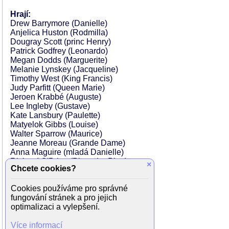
Hrají:
Drew Barrymore (Danielle)
Anjelica Huston (Rodmilla)
Dougray Scott (princ Henry)
Patrick Godfrey (Leonardo)
Megan Dodds (Marguerite)
Melanie Lynskey (Jacqueline)
Timothy West (King Francis)
Judy Parfitt (Queen Marie)
Jeroen Krabbé (Auguste)
Lee Ingleby (Gustave)
Kate Lansbury (Paulette)
Matyelok Gibbs (Louise)
Walter Sparrow (Maurice)
Jeanne Moreau (Grande Dame)
Anna Maguire (mladá Danielle)
Richard O'Brien (Pierre Le Pieu)
×
Chcete cookies?
Peter Gunn (kapitán Laurent)
Joerg Stadler (Wilhelm Grimm)
Cookies používáme pro správné
Andy Henderson (Jacob Grimm)
fungování stránek a pro jejich
Toby Jones (Royal Page)
optimalizaci a vylepšení.
Al Ashton (Cargomaster)
Mark Lewis (cikánský vůdce)
Více informací
Howard Attfield (klenotník)