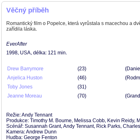
Věčný příběh
Romantický film o Popelce, která vyrůstala s macechou a dv
zařídila láska.
EverAfter
1998
USA
délka: 121 min
Drew Barrymore
23
(Danie
Anjelica Huston
46
(Rodmi
Toby Jones
31
Jeanne Moreau
70
(Gran
Režie: Andy Tennant
Produkce: Timothy M. Bourne, Melissa Cobb, Kevin Reidy, Mi
Scénář: Susannah Grant, Andy Tennant, Rick Parks, Charles
Kamera: Andrew Dunn
Hudba: George Fenton