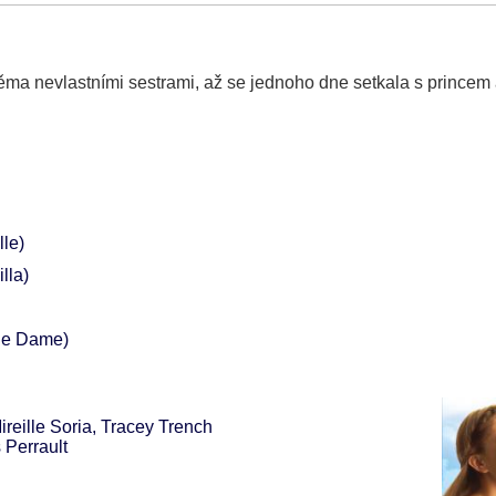
ěma nevlastními sestrami, až se jednoho dne setkala s princem 
lle)
lla)
de Dame)
reille Soria, Tracey Trench
 Perrault