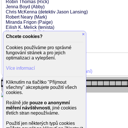
Robin Thomas (Rick)
Jenna Boyd (Abby)
Chris McKenna (detektiv Jason Lansing)
Robert Neary (Mark)
Miranda Frigon (Paige)
Eilish K. Melick (tenista)
Kate Gorney (Julie)
×
Chcete cookies?
Yvette Monreal (Josie)
Terry Urdang (Tammy Parker)
Cookies používáme pro správné
fungování stránek a pro jejich
optimalizaci a vylepšení.
Více informací
Mohli jste vidět v TV (zobrazit starší vysílání)
Kliknutím na tlačítko "Přijmout
všechny" akceptujete použití všech
cookies.
Reálně jde
pouze o anonymní
měření návštěvnosti
, jiné cookies
třetích stran nepoužíváme.
Použití jen některých typů cookies