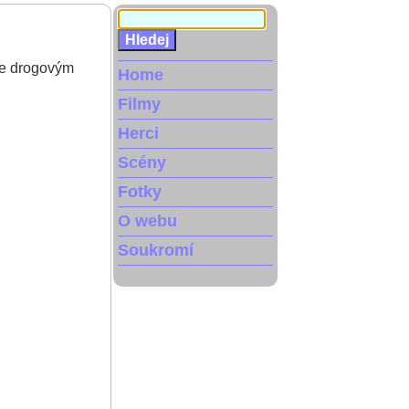
 je drogovým
Home
Filmy
Herci
Scény
Fotky
O webu
Soukromí