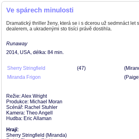
Ve spárech minulosti
Dramatický thriller ženy, která se i s dcerou už sedmnáct let
dealerem, a ukradenými sto tisíci právě dostihla.
Runaway
2014
USA
délka: 84 min
Sherry Stringfield
47
(Miran
Miranda Frigon
(Paige
Režie: Alex Wright
Produkce: Michael Moran
Scénář: Rachel Stuhler
Kamera: Theo Angell
Hudba: Eric Allaman
Hrají:
Sherry Stringfield (Miranda)