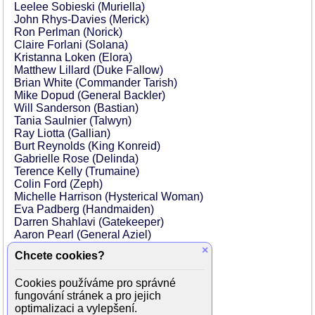
Leelee Sobieski (Muriella)
John Rhys-Davies (Merick)
Ron Perlman (Norick)
Claire Forlani (Solana)
Kristanna Loken (Elora)
Matthew Lillard (Duke Fallow)
Brian White (Commander Tarish)
Mike Dopud (General Backler)
Will Sanderson (Bastian)
Tania Saulnier (Talwyn)
Ray Liotta (Gallian)
Burt Reynolds (King Konreid)
Gabrielle Rose (Delinda)
Terence Kelly (Trumaine)
Colin Ford (Zeph)
Michelle Harrison (Hysterical Woman)
Eva Padberg (Handmaiden)
Darren Shahlavi (Gatekeeper)
Aaron Pearl (General Aziel)
Michael Eklund (Scout)
×
Chcete cookies?
Ron Selmour (General Hallette)
Paul Wu (Lieutenant Rawden)
Cookies používáme pro správné
Stephen Park (Armed Slave)
fungování stránek a pro jejich
Marcel Maillard (Merchant)
optimalizaci a vylepšení.
Daniel Boileau (Slave)