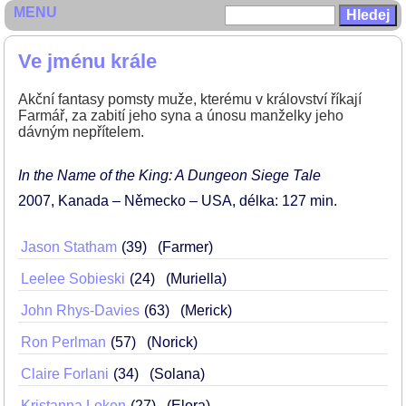
MENU
Ve jménu krále
Akční fantasy pomsty muže, kterému v království říkají
Farmář, za zabití jeho syna a únosu manželky jeho
dávným nepřítelem.
In the Name of the King: A Dungeon Siege Tale
2007
Kanada – Německo – USA
délka: 127 min
Jason Statham
39
(Farmer)
Leelee Sobieski
24
(Muriella)
John Rhys-Davies
63
(Merick)
Ron Perlman
57
(Norick)
Claire Forlani
34
(Solana)
Kristanna Loken
27
(Elora)