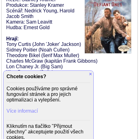
Produkce: Stanley Kramer
Scénář: Nedrick Young, Harold
Jacob Smith
Kamera: Sam Leavitt
Hudba: Ernest Gold
Hrají:
Tony Curtis (John 'Joker' Jackson)
Sidney Poitier (Noah Cullen)
Theodore Bikel (šerif Max Muller)
Charles McGraw (kapitán Frank Gibbons)
Lon Chaney Jr. (Big Sam)
King Donovan (Solly)
×
Chcete cookies?
Claude Akins (Mack)
Lawrence Dobkin (editor)
Cookies používáme pro správné
Whit Bissell (Lou Gans)
fungování stránek a pro jejich
Carl 'Alfalfa' Switzer (Angus)
optimalizaci a vylepšení.
Kevin Coughlin (Billy)
Cara Williams (žena)
Více informací
James Dime (měšťák)
Clem Fuller (Search Party Member)
Ned Glass (doktor)
Kliknutím na tlačítko "Přijmout
Mickey Golden (Search Party Member)
všechny" akceptujete použití všech
Herman Hack (Search Party Member)
cookies.