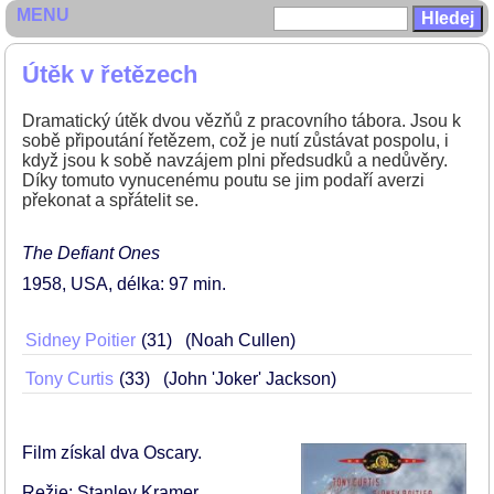
MENU
Útěk v řetězech
Dramatický útěk dvou vězňů z pracovního tábora. Jsou k
sobě připoutání řetězem, což je nutí zůstávat pospolu, i
když jsou k sobě navzájem plni předsudků a nedůvěry.
Díky tomuto vynucenému poutu se jim podaří averzi
překonat a spřátelit se.
The Defiant Ones
1958
USA
délka: 97 min
Sidney Poitier
31
(Noah Cullen)
Tony Curtis
33
(John 'Joker' Jackson)
Film získal dva Oscary.
Režie: Stanley Kramer