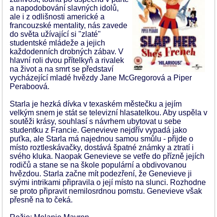
a napodobování slavných idolů,
ale i z odlišnosti americké a
francouzské mentality, nás zavede
do světa užívající si "zlaté"
studentské mládeže a jejich
každodenních drobných zábav. V
hlavní roli dvou přítelkyň a rivalek
na život a na smrt se představí
vycházející mladé hvězdy Jane McGregorová a Piper
Peraboová.
Starla je hezká dívka v texaském městečku a jejím
velkým snem je stát se televizní hlasatelkou. Aby uspěla v
soutěži krásy, souhlasí s návrhem ubytovat u sebe
studentku z Francie. Genevieve nejdřív vypadá jako
puťka, ale Starla má najednou samou smůlu - přijde o
místo roztleskávačky, dostává špatné známky a ztratí i
svého kluka. Naopak Genevieve se vetře do přízně jejích
rodičů a stane se na škole populární a obdivovanou
hvězdou. Starla začne mít podezření, že Genevieve ji
svými intrikami připravila o její místo na slunci. Rozhodne
se proto připravit nemilosrdnou pomstu. Genevieve však
přesně na to čeká.