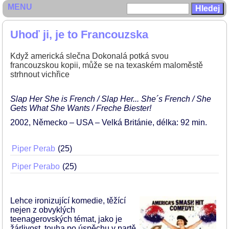
MENU
Uhoď ji, je to Francouzska
Když americká slečna Dokonalá potká svou
francouzskou kopii, může se na texaském maloměstě
strhnout vichřice
Slap Her She is French / Slap Her... She´s French / She
Gets What She Wants / Freche Biester!
2002
Německo – USA – Velká Británie
délka: 92 min
Piper Perab
25
Piper Perabo
25
Lehce ironizující komedie, těžící
nejen z obvyklých
teenagerovských témat, jako je
žárlivost, touha po úspěchu v partě