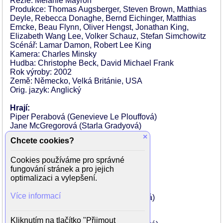
Režie: Melanie Mayron
Produkce: Thomas Augsberger, Steven Brown, Matthias
Deyle, Rebecca Donaghe, Bernd Eichinger, Matthias
Emcke, Beau Flynn, Oliver Hengst, Jonathan King,
Elizabeth Wang Lee, Volker Schauz, Stefan Simchowitz
Scénář: Lamar Damon, Robert Lee King
Kamera: Charles Minsky
Hudba: Christophe Beck, David Michael Frank
Rok výroby: 2002
Země: Německo, Velká Británie, USA
Orig. jazyk: Anglický
Hrají:
Piper Perabová (Genevieve Le Plouffová)
Jane McGregorová (Starla Gradyová)
Trent Ford (Ed Mitchell)
×
Chcete cookies?
Julie Whiteová (Bootsie Gradyová)
Brandon Smith (Arnie Grady)
Cookies používáme pro správné
Jesse James (Randolph Grady)
fungování stránek a pro jejich
Nicki Aycoxová (Tanner Jenningsová)
optimalizaci a vylepšení.
Alexandra Adiová (Ashley Lopezová)
Matt Czuchry (Kyle Fuller)
Více informací
Cristen Coppenová (Doreen Gilmoreová)
Michael McKean (Pan Duke)
Mary Portserová (Kimmy Sue Sprinkle)
Kliknutím na tlačítko "Přijmout