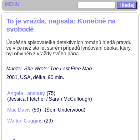
MENU
To je vražda, napsala: Konečně na
svobodě
Úspěšná spisovatelka detektivních románů hledá pravdu
ve více než sto let starém případů lynčování otroka, který
byl obviněn z vraždy svého pána.
Murder, She Wrote: The Last Free Man
2001
USA
délka: 90 min
Angela Lansbury
75
(Jessica Fletcher / Sarah McCullough)
Mac Davis
59
(Šerif Underwood)
Walton Goggins
29