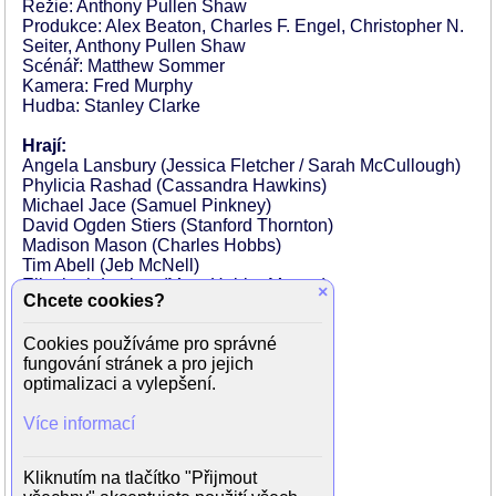
Režie: Anthony Pullen Shaw
Produkce: Alex Beaton, Charles F. Engel, Christopher N.
Seiter, Anthony Pullen Shaw
Scénář: Matthew Sommer
Kamera: Fred Murphy
Hudba: Stanley Clarke
Hrají:
Angela Lansbury (Jessica Fletcher / Sarah McCullough)
Phylicia Rashad (Cassandra Hawkins)
Michael Jace (Samuel Pinkney)
David Ogden Stiers (Stanford Thornton)
Madison Mason (Charles Hobbs)
Tim Abell (Jeb McNell)
Elizabeth Lackey (Mary Hobbs-Mercer)
×
Chcete cookies?
Mac Davis (Šerif Underwood)
Beth Grant
Cookies používáme pro správné
Walt Goggins
fungování stránek a pro jejich
Tim DeKay (Robert Mercer)
optimalizaci a vylepšení.
Walton Goggins
Elizabeth Dennehy
Více informací
John Hostetter (Cornelius Ashland)
Taraji P. Henson
Keith Jefferson
Kliknutím na tlačítko "Přijmout
Lee Garlington (Laura Lee Kestes)