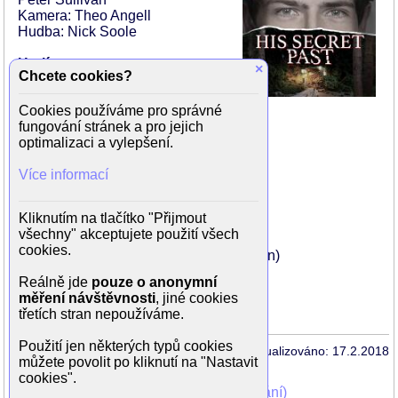
Kamera: Theo Angell
Hudba: Nick Soole
Hrají:
×
Chcete cookies?
Brigid Brannagh (Jennifer)
Patrick Muldoon (Charles)
Cookies používáme pro správné
Gatlin Green (Lily)
fungování stránek a pro jejich
Austin James (Mick)
optimalizaci a vylepšení.
Alex Heartman (Scott)
Lindsay Bushman (Kelly)
Více informací
Michael Patrick McGill (detektiv Powell)
Michael C. Mahon (Peterson)
Aaron Norvell (Officier Collins)
Kliknutím na tlačítko "Přijmout
Robert Starr (Scottův otec)
všechny" akceptujete použití všech
Justin Berti (advokát)
cookies.
Steffinnie Phrommany (Cyber Technician)
Anne Montavon (vyšetřovatel)
Reálně jde
pouze o anonymní
Cole S. McKay (Grissom)
měření návštěvnosti
, jiné cookies
Brooke Mulkins (911 Operator)
třetích stran nepoužíváme.
Použití jen některých typů cookies
Aktualizováno: 17.2.2018
můžete povolit po kliknutí na "Nastavit
cookies".
Mohli jste vidět v TV (zobrazit starší vysílání)