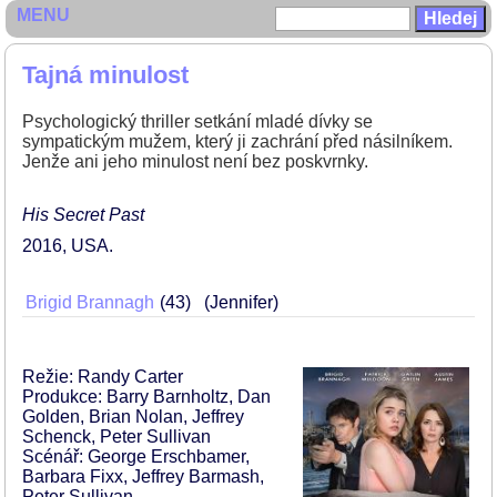
MENU
Tajná minulost
Psychologický thriller setkání mladé dívky se
sympatickým mužem, který ji zachrání před násilníkem.
Jenže ani jeho minulost není bez poskvrnky.
His Secret Past
2016
USA
Brigid Brannagh
43
(Jennifer)
Režie: Randy Carter
Produkce: Barry Barnholtz, Dan
Golden, Brian Nolan, Jeffrey
Schenck, Peter Sullivan
Scénář: George Erschbamer,
Barbara Fixx, Jeffrey Barmash,
Peter Sullivan