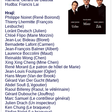
Hudba: Francis Lai
Hrají:
Philippe Noiret (René Boirond)
Thierry Lhermitte (François
Lesbuche)
Lorànt Deutsch (Julien)
Chloé Flipo (Marie Morzini)
Jean-Luc Bideau (Bloret)
Bernadette Lafont (Carmen)
Jean-François Balmer (Albert)
Laurence Boccolini (Maud)
Reinaldo Wong (Chen)
Xing Xing Cheng (Mme Chen)
René Morard (Le patron de hôtel de Marie)
Jean-Louis Foulquier (Ogler)
Hans Meyer (Van der Brook)
Gérard Van Der Gucht (Martel)
Abdel Soufi (L'égoutier)
Raoul Billerey (Raoul, le vétérinaire)
Gérard Dubouche (Jouffroy)
Marc Samuel (Le contrôleur général)
Julien Drach (Un inspecteur)
Ken Chung (Le braqueur)
Stefan Nelet (Le braqueur)