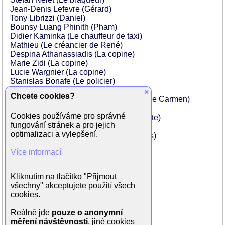
Jean-Denis Lefevre (Gérard)
Tony Librizzi (Daniel)
Bounsy Luang Phinith (Pham)
Didier Kaminka (Le chauffeur de taxi)
Mathieu (Le créancier de René)
Despina Athanassiadis (La copine)
Marie Zidi (La copine)
Lucie Wargnier (La copine)
Stanislas Bonafe (Le policier)
Salvatore Ingoglia (Le flic)
×
Chcete cookies?
Andrée Damant (La cliente généreuse de Carmen)
Michel B. Dupérial (Le vigile)
Cookies používáme pro správné
Christian Gion (Le taulier de la guinguette)
fungování stránek a pro jejich
Julien Zidi (Jean-Charles)
optimalizaci a vylepšení.
Julie Parnet (La copine de Jean-Charles)
François Borysse (André)
Více informací
Jean-Claude Bolle-Reddat (Bernard)
Philippe Soutan (Le patron de bistrot)
Bonnafet Tarbouriech (Le boucher)
Kliknutím na tlačítko "Přijmout
Michel Danjou (Le kiosquier)
všechny" akceptujete použití všech
Jean Pommier (Le petit vieux)
cookies.
Raymond Gil (Le petit vieux)
Isabelle Petit Brisson (L'infirmière)
Reálně jde
pouze o anonymní
...
měření návštěvnosti
, jiné cookies