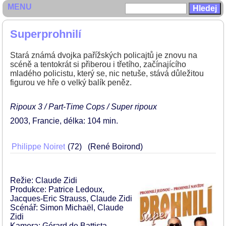
MENU
Superprohnilí
Stará známá dvojka pařížských policajtů je znovu na
scéně a tentokrát si přiberou i třetího, začínajícího
mladého policistu, který se, nic netuše, stává důležitou
figurou ve hře o velký balík peněz.
Ripoux 3 / Part-Time Cops / Super ripoux
2003
Francie
délka: 104 min
Philippe Noiret
72
(René Boirond)
Režie: Claude Zidi
Produkce: Patrice Ledoux,
Jacques-Eric Strauss, Claude Zidi
Scénář: Simon Michaël, Claude
Zidi
Kamera: Gérard de Battista