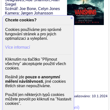
Siegel
Scénář: Joe Bone, Celyn Jones
Kamera: Jørgen Johansson
Hudba: Benjamin Wallfisch
×
Chcete cookies?
Hrají:
Cookies používáme pro správné
Peter Mullan (Thomas)
fungování stránek a pro jejich
Gerard Butler (James)
optimalizaci a vylepšení.
Emma King (Mary)
Gary Lewis (Kenny)
Více informací
Connor Swindells (Donald)
Ken Drury (Duncan)
Gary Kane (Gherd)
Kliknutím na tlačítko "Přijmout
Søren Malling (Locke)
všechny" akceptujete použití všech
Ólafur Darri Ólafsson (Boor)
cookies.
Roderick Gilkison (Galley Hand)
Gary Mclellan (Bones)
Reálně jde
pouze o anonymní
John Taylor (rybář)
měření návštěvnosti
, jiné cookies
třetích stran nepoužíváme.
Použití jen některých typů cookies
Aktualizováno: 10.1.2024
můžete povolit po kliknutí na "Nastavit
cookies".
Mohli jste vidět v TV (zobrazit starší vysílání)