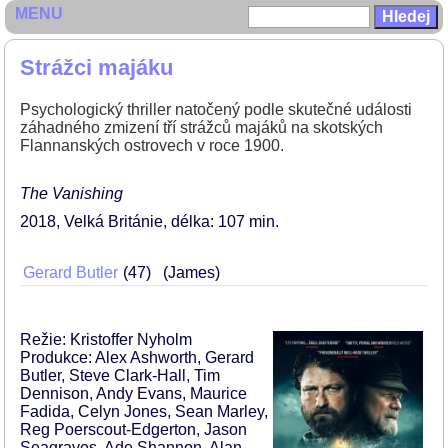
MENU
Strážci majáku
Psychologický thriller natočený podle skutečné události
záhadného zmizení tří strážců majáků na skotských
Flannanských ostrovech v roce 1900.
The Vanishing
2018
Velká Británie
délka: 107 min
Gerard Butler
47
(James)
Režie: Kristoffer Nyholm
Produkce: Alex Ashworth, Gerard
Butler, Steve Clark-Hall, Tim
Dennison, Andy Evans, Maurice
Fadida, Celyn Jones, Sean Marley,
Reg Poerscout-Edgerton, Jason
Seagraves, Ade Shannon, Alan