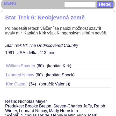
MENU
Star Trek 6: Neobjevená země
Po padesáti letech válčení se nabízí možnost uzavřít
trvalý mír. Kapitán Kirk však Klingonským slibům nevěří.
Star Trek VI: The Undiscovered Country
1991
USA
délka: 113 min
William Shatner
60
(kapitán Kirk)
Leonard Nimoy
60
(kapitán Spock)
Kim Cattrall
34
(poručík Valeris))
Režie: Nicholas Meyer
Produkce: Brooke Breton, Steven-Charles Jaffe, Ralph
Winter, Leonard Nimoy, Marty Hornstein
Scénář: Nicholas Meyer, Denny Martin Flinn, Mark