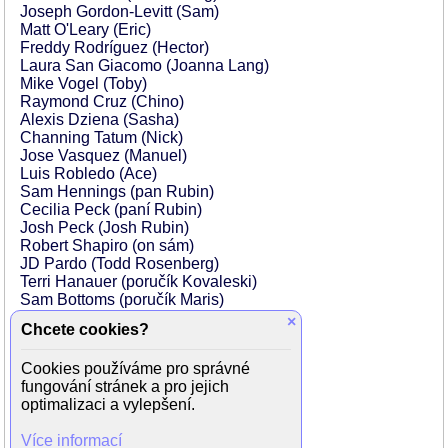
Joseph Gordon-Levitt (Sam)
Matt O'Leary (Eric)
Freddy Rodríguez (Hector)
Laura San Giacomo (Joanna Lang)
Mike Vogel (Toby)
Raymond Cruz (Chino)
Alexis Dziena (Sasha)
Channing Tatum (Nick)
Jose Vasquez (Manuel)
Luis Robledo (Ace)
Sam Hennings (pan Rubin)
Cecilia Peck (paní Rubin)
Josh Peck (Josh Rubin)
Robert Shapiro (on sám)
JD Pardo (Todd Rosenberg)
Terri Hanauer (poručík Kovaleski)
Sam Bottoms (poručík Maris)
Jocelyn Towne (policistka)
×
Chcete cookies?
Jillian McWhirter (policistka)
John Thomas (policista)
Cookies používáme pro správné
Jon Erik (Los Angeleský policista)
fungování stránek a pro jejich
Laura Breckenridge (Runaway)
optimalizaci a vylepšení.
Alysia Joy Powell (Desiree)
Richard Pagano (učitel))
Více informací
Samar Omar (Becky)