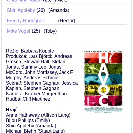
Shiri Appleby
26
(Amanda)
Freddy Rodríguez
(Hector)
Mike Vogel
25
(Toby)
Režie: Barbara Kopple
Produkce: Lars Björck, Andreas
Grosch, Stewart Hall, Stefan
Jonas, Sammy Lee, Jonas
McCord, John Morrissey, Jack F.
Murphy, Andreas Schmid
Scénář: Stephen Gaghan, Jessica
Kaplan, Stephen Gaghan
Kamera: Kramer Morgenthau
Hudba: Cliff Martinez
Hrají:
Anne Hathaway (Allison Lang)
Bijou Phillips (Emily)
Shiri Appleby (Amanda)
Michael Biehn (Stuart Lang)