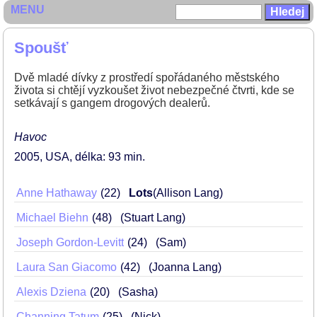
MENU
Spoušť
Dvě mladé dívky z prostředí spořádaného městského
života si chtějí vyzkoušet život nebezpečné čtvrti, kde se
setkávají s gangem drogových dealerů.
Havoc
2005
USA
délka: 93 min
Anne Hathaway
22
Lots
(Allison Lang)
Michael Biehn
48
(Stuart Lang)
Joseph Gordon-Levitt
24
(Sam)
Laura San Giacomo
42
(Joanna Lang)
Alexis Dziena
20
(Sasha)
Channing Tatum
25
(Nick)