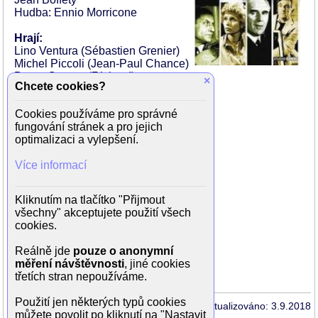
Hudba: Ennio Morricone
Hrají:
Lino Ventura (Sébastien Grenier)
Michel Piccoli (Jean-Paul Chance)
Bruno Cremer (Richard)
×
Chcete cookies?
Bernard Fresson (Henri Marchand)
Marc Mazza (Ramos Bavila)
Cookies používáme pro správné
Roger Jendly (Komisař Lohmann)
fungování stránek a pro jejich
Heinz Bennent (Meyer)
optimalizaci a vylepšení.
Krystyna Janda (Anna Gretz)
Beate Kopp
Více informací
Christian Baltauss
Kurt Bigger (Alfred Zimmer)
Jean-Paul Franky
Kliknutím na tlačítko "Přijmout
Yves Boisset
všechny" akceptujete použití všech
Daniel Plancherel (inspektor Vogel)
cookies.
Philippe Brizard
Dieter Moor (Dieter Krauss)
Reálně jde
pouze o anonymní
Pierre Boffety (pošťák)
měření návštěvnosti
, jiné cookies
Jean Reney
třetích stran nepoužíváme.
Použití jen některých typů cookies
Aktualizováno: 3.9.2018
můžete povolit po kliknutí na "Nastavit