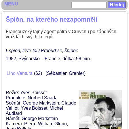
MENU
Špión, na kterého nezapomněli
Francouzský tajný agent pátrá v Curychu po záhdných
vraždách svých kolegů.
Espion, leve-toi / Probuď se, špione
1982
Švýcarsko – Francie
délka: 98 min
Lino Ventura
62
(Sébastien Grenier)
Režie: Yves Boisset
Produkce: Norbert Saada
Scénář: George Markstein, Claude
Veillot, Yves Boisset, Michel
Audiard
Námět: George Markstein
Kamera: Pierre-William Glenn,
Jean Boffety