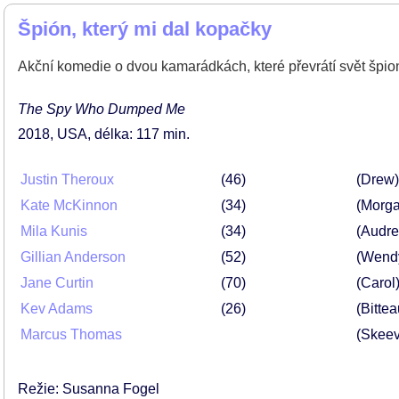
Špión, který mi dal kopačky
Akční komedie o dvou kamarádkách, které převrátí svět špio
The Spy Who Dumped Me
2018
USA
délka: 117 min
Justin Theroux
46
(Drew)
Kate McKinnon
34
(Morga
Mila Kunis
34
(Audre
Gillian Anderson
52
(Wend
Jane Curtin
70
(Carol
Kev Adams
26
(Bitte
Marcus Thomas
(Skeev
Režie: Susanna Fogel