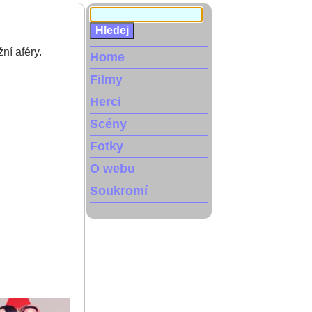
ní aféry.
Home
Filmy
Herci
Scény
Fotky
O webu
Soukromí