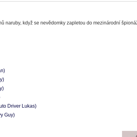
nů naruby, když se nevědomky zapletou do mezinárodní špionáž
n)
y)
y)
)
auto Driver Lukas)
y Guy)