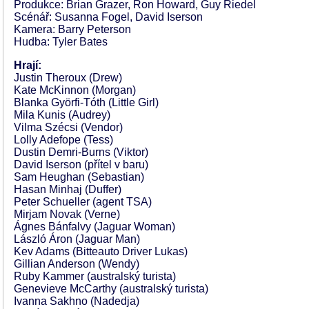
Produkce: Brian Grazer, Ron Howard, Guy Riedel
Scénář: Susanna Fogel, David Iserson
Kamera: Barry Peterson
Hudba: Tyler Bates
Hrají:
Justin Theroux (Drew)
Kate McKinnon (Morgan)
Blanka Györfi-Tóth (Little Girl)
Mila Kunis (Audrey)
Vilma Szécsi (Vendor)
Lolly Adefope (Tess)
Dustin Demri-Burns (Viktor)
David Iserson (přítel v baru)
Sam Heughan (Sebastian)
Hasan Minhaj (Duffer)
Peter Schueller (agent TSA)
Mirjam Novak (Verne)
Ágnes Bánfalvy (Jaguar Woman)
László Áron (Jaguar Man)
Kev Adams (Bitteauto Driver Lukas)
Gillian Anderson (Wendy)
Ruby Kammer (australský turista)
Genevieve McCarthy (australský turista)
Ivanna Sakhno (Nadedja)