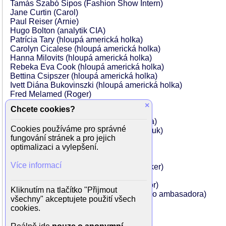
Tamás Szabó Sipos (Fashion Show Intern)
Jane Curtin (Carol)
Paul Reiser (Arnie)
Hugo Bolton (analytik CIA)
Patrícia Tary (hloupá americká holka)
Carolyn Cicalese (hloupá americká holka)
Hanna Milovits (hloupá americká holka)
Rebeka Eva Cook (hloupá americká holka)
Bettina Csipszer (hloupá americká holka)
Ivett Diána Bukovinszki (hloupá americká holka)
Fred Melamed (Roger)
James Fleet (Tom)
×
Chcete cookies?
Carolyn Pickles (Marsha)
Justine Wachsberger (francouzská dívka)
Cookies používáme pro správné
Kevin Ezekiel Ogunleye (francouzský kluk)
fungování stránek a pro jejich
Tom Stourton (Edward Snowden)
optimalizaci a vylepšení.
Roderick Hill (Hairy Man)
Anita Anand (hlasatel)
Více informací
Ólafur Darri Ólafsson (Finnish Backpacker)
Nick Wittman (ISIS barman)
Gyula Mesterházy (kanadský ambasador)
Kliknutím na tlačítko "Přijmout
Lívia Hábermann (manželka kanadského ambasadora)
všechny" akceptujete použití všech
András Velkov (muž s knírem)
cookies.
Barnabás Réti (akrobat)
Attila Árpa (ochranka)