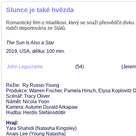
Slunce je také hvězda
Romantický film o mladíkovi, který se snaží přesvědčit dívku 
rodiči deportována ze Států.
The Sun Is Also a Star
2019
USA
délka: 100 min
John Leguizamo
54
(Jerem
Režie: Ry Russo-Young
Produkce: Warren Fischer, Pamela Hirsch, Elysa Koplovitz D
Scénář: Tracy Oliver
Námět: Nicola Yoon
Kamera: Autumn Durald Arkapaw
Hudba: Herdís Stefánsdóttir
Hrají:
Yara Shahidi (Natasha Kingsley)
Anais Lee (Young Natasha)