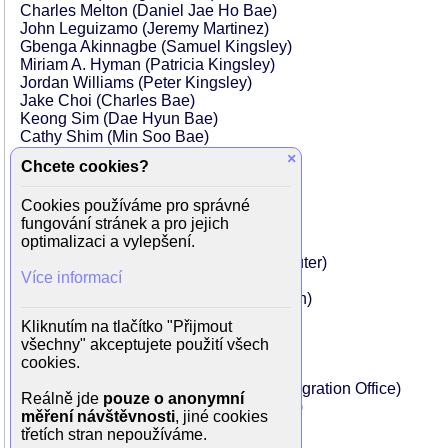
Charles Melton (Daniel Jae Ho Bae)
John Leguizamo (Jeremy Martinez)
Gbenga Akinnagbe (Samuel Kingsley)
Miriam A. Hyman (Patricia Kingsley)
Jordan Williams (Peter Kingsley)
Jake Choi (Charles Bae)
Keong Sim (Dae Hyun Bae)
Cathy Shim (Min Soo Bae)
Shamika Cotton (Hannah)
×
Chcete cookies?
Camrus Johnson (Omar Hassabala)
Hill Harper (Lester Barnes)
Cookies používáme pro správné
Harry Chambarry (Angry Passenger)
fungování stránek a pro jejich
Tash Neal (Guitarist)
optimalizaci a vylepšení.
Kay Day (Skateboarder)
Matthias Sebastiun Garry (Train Commuter)
Více informací
Soha Gourang (Daniel Fan)
Donna Hayes (Jamaican Market Woman)
Faith Logan (Commuter)
Kliknutím na tlačítko "Přijmout
Anfernee Olivier (Dayplayer)
všechny" akceptujete použití všech
Annie Pisapia (Passenger)
cookies.
Matt Post (Daniel's Family Member)
Carol Scudder (Receptionist at the Immigration Office)
Reálně jde
pouze o anonymní
Andrew Scott Thompson (NYU Student)
měření návštěvnosti
, jiné cookies
třetích stran nepoužíváme.