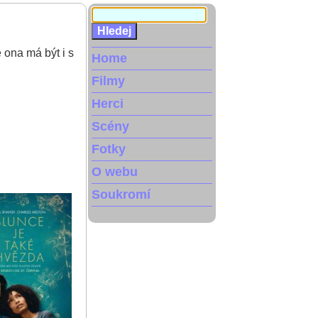
 ona má být i s
Home
Filmy
Herci
Scény
Fotky
O webu
Soukromí