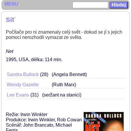
MENU
Síť
Počítače pro ni znamenaly celý svět - dokud se jí s jejich
pomocí nerozhodli vymazat ze světa.
Net
1995
USA
délka: 114 min
Sandra Bullock
28
(Angela Bennett)
Wendy Gazelle
(Ruth Marx)
Lee Evans
31
(seržant na stanici)
Režie: Irwin Winkler
Produkce: Irwin Winkler, Rob Cowan
Scénář: John Brancato, Michael
Ferris