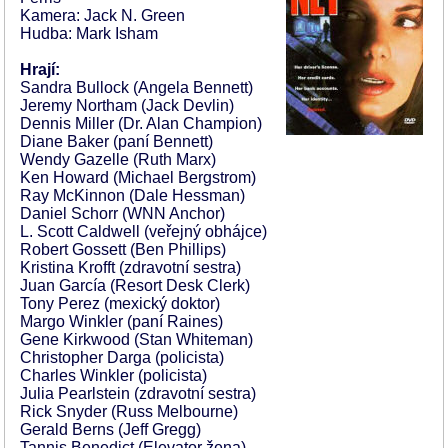
Kamera: Jack N. Green
Hudba: Mark Isham
Hrají:
Sandra Bullock (Angela Bennett)
Jeremy Northam (Jack Devlin)
Dennis Miller (Dr. Alan Champion)
Diane Baker (paní Bennett)
Wendy Gazelle (Ruth Marx)
Ken Howard (Michael Bergstrom)
Ray McKinnon (Dale Hessman)
Daniel Schorr (WNN Anchor)
L. Scott Caldwell (veřejný obhájce)
Robert Gossett (Ben Phillips)
Kristina Krofft (zdravotní sestra)
Juan García (Resort Desk Clerk)
Tony Perez (mexický doktor)
Margo Winkler (paní Raines)
Gene Kirkwood (Stan Whiteman)
Christopher Darga (policista)
Charles Winkler (policista)
Julia Pearlstein (zdravotní sestra)
Rick Snyder (Russ Melbourne)
Gerald Berns (Jeff Gregg)
Tannis Benedict (Elevator žena)