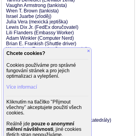
Vaughn Armstrong (tankista)
Wren T. Brown (tankista)
Israel Juarbe (zloděj)
Julia Vera (mexická jeptiška)
Lewis Dix Jr. (FedEx doručovatel)
Lili Flanders (Embassy Worker)
Adam Winkler (Computer Nerd)
Brian E. Frankish (Shuttle driver)
Wanda-Lee Evans (seržant na stanici)
×
Chcete cookies?
David Winkler (počítačový technik)
Kerry Kilbride (WNN reportér)
Cookies používáme pro správné
Melvin Thompson (Fire Official)
fungování stránek a pro jejich
Lucy Butler (důstojnice)
optimalizaci a vylepšení.
John Livingston (počítačový technik)
Cam Brainard (počítačový technik)
Více informací
Elaine Corral Kendall (hlasatel)
Thomas Crawford (číšník)
John Cappon (ICU doktor)
Kliknutím na tlačítko "Přijmout
Brad Hill (pracovník ostrahy)
všechny" akceptujete použití všech
Danny Breen (dozorce)
cookies.
Andrew Amador (Dermot Conley)
Cabran E. Chamberlain (zaměstnanec katedrály)
Reálně jde
pouze o anonymní
Todd Livdahl (muž na letišti)
měření návštěvnosti
, jiné cookies
...
třetích stran nepoužíváme.