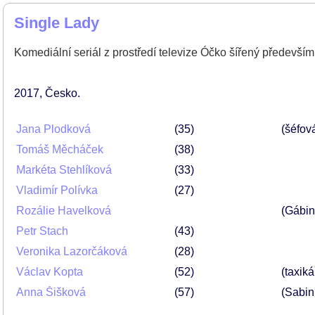
Single Lady
Komediální seriál z prostředí televize Óčko šířený především
2017
Česko
Jana Plodková
35
(šéfov
Tomáš Měcháček
38
Markéta Stehlíková
33
Vladimír Polívka
27
Rozálie Havelková
(Gábin
Petr Stach
43
Veronika Lazorčáková
28
Václav Kopta
52
(taxiká
Anna Šišková
57
(Sabin