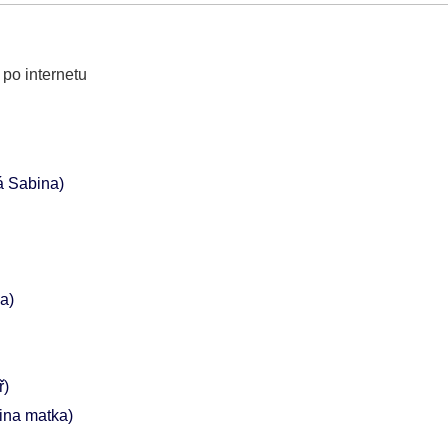
 po internetu
á Sabina)
a)
ř)
ina matka)