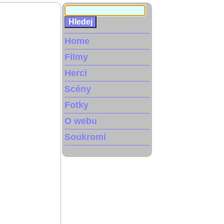
Home
Filmy
Herci
Scény
Fotky
O webu
Soukromí