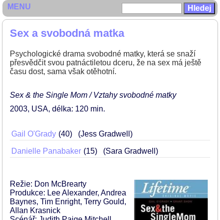
MENU
Sex a svobodná matka
Psychologické drama svobodné matky, která se snaží
přesvědčit svou patnáctiletou dceru, že na sex má ještě
času dost, sama však otěhotní.
Sex & the Single Mom / Vztahy svobodné matky
2003
USA
délka: 120 min
Gail O'Grady
40
(Jess Gradwell)
Danielle Panabaker
15
(Sara Gradwell)
Režie: Don McBrearty
Produkce: Lee Alexander, Andrea
Baynes, Tim Enright, Terry Gould,
Allan Krasnick
Scénář: Judith Paige Mitchell