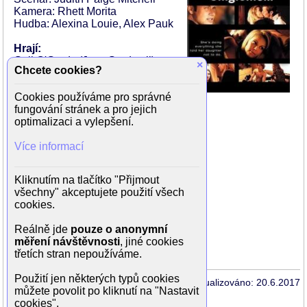
Kamera: Rhett Morita
Hudba: Alexina Louie, Alex Pauk
Hrají:
Gail O'Grady (Jess Gradwell)
×
Chcete cookies?
Grant Show (Alex Lofton)
Danielle Panabaker (Sara
Cookies používáme pro správné
Gradwell)
fungování stránek a pro jejich
Maria Ricossa (Deena)
optimalizaci a vylepšení.
Nigel Bennett (Nick Gradwell)
Joshua Close (Tyler)
Více informací
Kyle Schmid (Chad)
Barbara Gordon (Valerie)
Shelley Thompson (Alyssa)
Kliknutím na tlačítko "Přijmout
Stacy Smith (Emma)
všechny" akceptujete použití všech
Cindy Sampson (April Gradwell)
cookies.
Jamie Bradley (Howard)
Glen Grant (doktor)
Reálně jde
pouze o anonymní
Juanita Peters (Angie)
měření návštěvnosti
, jiné cookies
Cassie MacDonald (zdravotní sestřička)
třetích stran nepoužíváme.
Použití jen některých typů cookies
Aktualizováno: 20.6.2017
můžete povolit po kliknutí na "Nastavit
cookies".