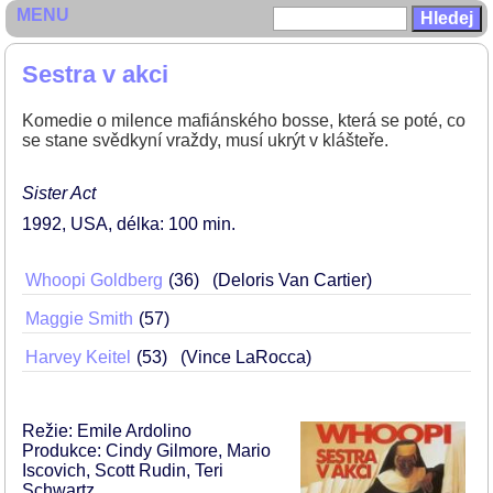
MENU
Sestra v akci
Komedie o milence mafiánského bosse, která se poté, co
se stane svědkyní vraždy, musí ukrýt v klášteře.
Sister Act
1992
USA
délka: 100 min
Whoopi Goldberg
36
(Deloris Van Cartier)
Maggie Smith
57
Harvey Keitel
53
(Vince LaRocca)
Režie: Emile Ardolino
Produkce: Cindy Gilmore, Mario
Iscovich, Scott Rudin, Teri
Schwartz