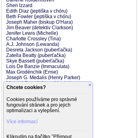
Sheri Izzard
Edith Diaz (jeptiška v chóru)
Beth Fowler (jeptiška v chóru)
Joseph Maher (biskup O'Hara)
Jim Beaver (detektiv Clarkson)
Jenifer Lewis (Michelle)
Charlotte Crossley (Tina)
A.J. Johnson (Lewanda)
Desreta Jackson (puberťačka)
Zatella Beatty (puberťačka)
Skye Bassett (puberťačka)
Lois De Banzie (Immaculata)
Max Grodénchik (Ernie)
Joseph G. Medalis (Henry Parker)
Michael Durrell (Larry Merrick)
×
Chcete cookies?
Robert Jimenez (reportér)
Toni Kalem (Connie LaRocca)
Cookies používáme pro správné
Kevin Bourland (letec)
fungování stránek a pro jejich
David Boyce (krupiér)
optimalizaci a vylepšení.
Terry Wills (prodavač)
David Parker (barman)
Více informací
Nicky Katt (číšník)
Mike Jolly (cyklista)
Jeremy Roberts (rozhodčí)
Kliknutím na tlačítko "Přijmout