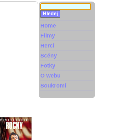
Home
Filmy
Herci
Scény
Fotky
O webu
Soukromí