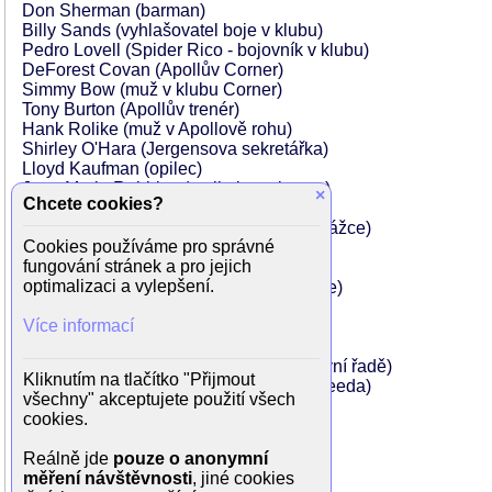
Don Sherman (barman)
Billy Sands (vyhlašovatel boje v klubu)
Pedro Lovell (Spider Rico - bojovník v klubu)
DeForest Covan (Apollův Corner)
Simmy Bow (muž v klubu Corner)
Tony Burton (Apollův trenér)
Hank Rolike (muž v Apollově rohu)
Shirley O'Hara (Jergensova sekretářka)
Lloyd Kaufman (opilec)
Jane Marla Robbins (majitel zverimexu)
×
Chcete cookies?
Jack Hollander (tlusťoch)
Joe Sorbello (Buddy, Gazzův osobní strážce)
Cookies používáme pro správné
Christopher Avildsen (Chiptooth)
fungování stránek a pro jejich
Frankie Van (rozhodčí boje v klubu)
optimalizaci a vylepšení.
Lou Fillipo (vyhlašovatel mistrovství boje)
Frank Stallone (zpěvák na rohu ulice)
Více informací
Joe Frazier (on sám)
Arnold Johnson (divák u soudu)
Bobby Cassidy (policejní důstojník v první řadě)
Kliknutím na tlačítko "Přijmout
Michael Dorn (osobní strážce Apolla Creeda)
všechny" akceptujete použití všech
Stu Nahan (komentátor boje)
cookies.
Frank Pesce (divák u soudu)
John Pleshette (obchodní ředitel)
Reálně jde
pouze o anonymní
Lavelle Roby (Mary Anne Creed)
měření návštěvnosti
, jiné cookies
Arthur Tovey (reportér)