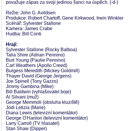
považuje zápas za svoji jedinou šanci na úspěch. (-d-)
Režie: John G. Avildsen
Produkce: Robert Chartoff, Gene Kirkwood, Irwin Winkler
Scénář: Sylvester Stallone
Kamera: James Crabe
Hudba: Bill Conti
Hrají:
Sylvester Stallone (Rocky Balboa)
Talia Shire (Adrian Pennino)
Burt Young (Paulie Pennino)
Carl Weathers (Apollo Creed)
Burgess Meredith (Mickey Goldmill)
Thayer David (George Jergens)
Joe Spinell (Tony Gazzo)
Jimmy Gambina (Mike)
Bill Baldwin (vyhlašovatel boje)
Al Silvani (muž)
George Memmoli (obsluha kluziště)
Jodi Letizia (Marie)
Diana Lewis (televizní komentátor)
George O'Hanlon (televizní komentátor)
Larry Carroll (TV hlasatel)
Stan Shaw (Dipper)