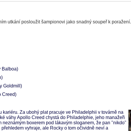
ím utkání posloužit šampionovi jako snadný soupeř k poražení.
 Balboa)
n)
y Goldmill)
o Creed)
u kariéru. Za ubohý plat pracuje ve Philadelphii v továrně na
žké váhy Apollo Creed chystá do Philadelphie, jeho manažeři
kým neznámým boxerem pod lákavým sloganem, že pan "nikdo"
 přehledem vyhraje, ale Rocky o tom očividně neví a