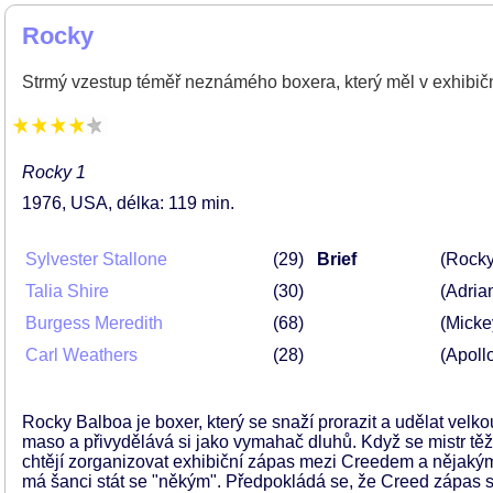
Rocky
Strmý vzestup téměř neznámého boxera, který měl v exhibičn
Rocky 1
1976
USA
délka: 119 min
Sylvester Stallone
29
Brief
(Rocky
Talia Shire
30
(Adria
Burgess Meredith
68
(Micke
Carl Weathers
28
(Apoll
Rocky Balboa je boxer, který se snaží prorazit a udělat velko
maso a přivydělává si jako vymahač dluhů. Když se mistr tě
chtějí zorganizovat exhibiční zápas mezi Creedem a něja
má šanci stát se "někým". Předpokládá se, že Creed zápas s