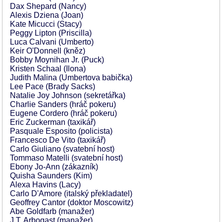
Dax Shepard (Nancy)
Alexis Dziena (Joan)
Kate Micucci (Stacy)
Peggy Lipton (Priscilla)
Luca Calvani (Umberto)
Keir O'Donnell (kněz)
Bobby Moynihan Jr. (Puck)
Kristen Schaal (Ilona)
Judith Malina (Umbertova babička)
Lee Pace (Brady Sacks)
Natalie Joy Johnson (sekretářka)
Charlie Sanders (hráč pokeru)
Eugene Cordero (hráč pokeru)
Eric Zuckerman (taxikář)
Pasquale Esposito (policista)
Francesco De Vito (taxikář)
Carlo Giuliano (svatební host)
Tommaso Matelli (svatební host)
Ebony Jo-Ann (zákazník)
Quisha Saunders (Kim)
Alexa Havins (Lacy)
Carlo D'Amore (italský překladatel)
Geoffrey Cantor (doktor Moscowitz)
Abe Goldfarb (manažer)
J.T. Arbogast (manažer)