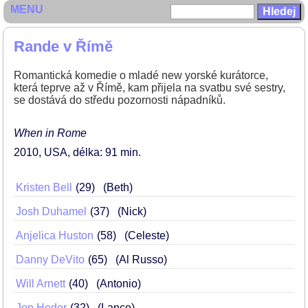
MENU
Rande v Římě
Romantická komedie o mladé new yorské kurátorce,
která teprve až v Římě, kam přijela na svatbu své sestry,
se dostává do středu pozornosti nápadníků.
When in Rome
2010
USA
délka: 91 min
Kristen Bell
29
(Beth)
Josh Duhamel
37
(Nick)
Anjelica Huston
58
(Celeste)
Danny DeVito
65
(Al Russo)
Will Arnett
40
(Antonio)
Jon Heder
32
(Lance)