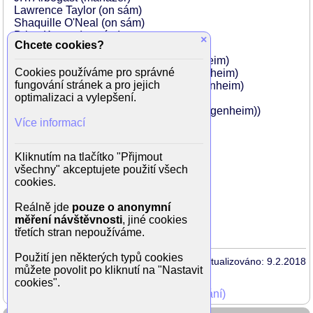
Lawrence Taylor (on sám)
Shaquille O'Neal (on sám)
Brian Kenny (on sám)
×
Chcete cookies?
John Mainieri (muž ve výtahu)
Bing Putney (dívka na party v Guggenheim)
Cookies používáme pro správné
Elizabeth Olin (dívka na party v Guggenheim)
fungování stránek a pro jejich
Jessica Howell (dívka na party v Guggenheim)
optimalizaci a vylepšení.
Ghostface Killah (Guggenheim DJ)
Autumn Anderson (dívka na party v Guggenheim))
Více informací
Yuri Antonosante (svatební host)
Kevin Cannon
Grace Capra (svatební host)
Kliknutím na tlačítko "Přijmout
Tom Stratford (pařmen)
všechny" akceptujete použití všech
Coy DeLuca (italský tanečník)
cookies.
Ella Dershowitz (Hip mladý Person)
John Farrer
Reálně jde
pouze o anonymní
Emily Fortunato (svatební host)
měření návštěvnosti
, jiné cookies
...
třetích stran nepoužíváme.
Použití jen některých typů cookies
Aktualizováno: 9.2.2018
můžete povolit po kliknutí na "Nastavit
cookies".
Mohli jste vidět v TV (zobrazit starší vysílání)