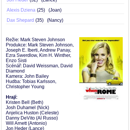
Alexis Dziena
25
(Joan)
Dax Shepard
35
(Nancy)
Režie: Mark Steven Johnson
Produkce: Mark Steven Johnson,
Joseph E. Iberti, Andrew Panay,
Ezra Swerdlow, Kim H. Winther,
Enzo Sisti
Scénář: David Weissman, David
Diamond
Kamera: John Bailey
Hudba: Tobias Karlsson,
Christopher Young
Hrají:
Kristen Bell (Beth)
Josh Duhamel (Nick)
Anjelica Huston (Celeste)
Danny DeVito (Al Russo)
Will Arnett (Antonio)
Jon Heder (Lance)