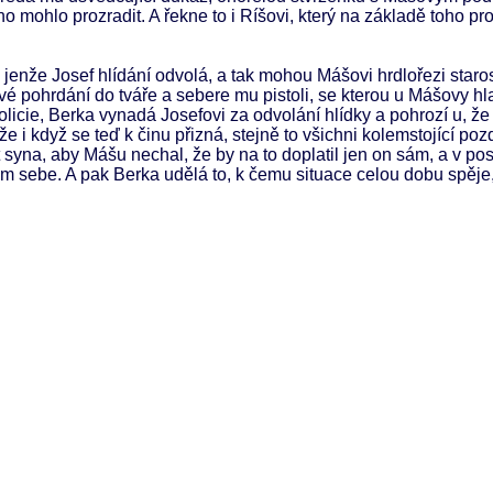
 ho mohlo prozradit. A řekne to i Ríšovi, který na základě toho pr
 jenže Josef hlídání odvolá, a tak mohou Mášovi hrdlořezi staros
své pohrdání do tváře a sebere mu pistoli, se kterou u Mášovy h
icie, Berka vynadá Josefovi za odvolání hlídky a pohrozí u, že
že i když se teď k činu přizná, stejně to všichni kolemstojící pozd
syna, aby Mášu nechal, že by na to doplatil jen on sám, a v posl
 sám sebe. A pak Berka udělá to, k čemu situace celou dobu spěje,