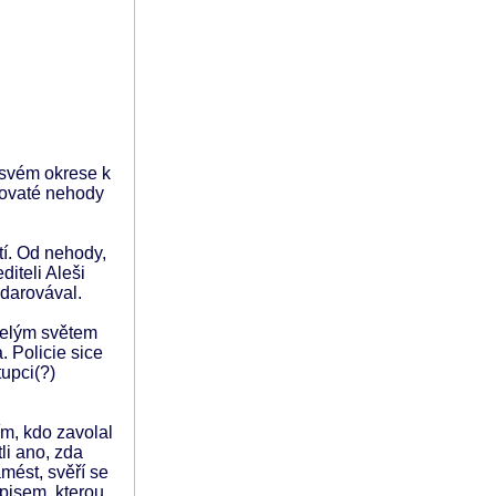
 svém okrese k
icovaté nehody
tí. Od nehody,
diteli Aleši
bdarovával.
 celým světem
. Policie sice
tupci(?)
ím, kdo zavolal
li ano, zda
mést, svěří se
pisem, kterou