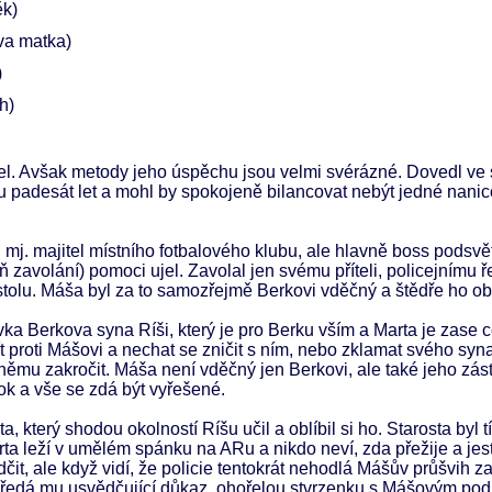
k)
va matka)
)
h)
itel. Avšak metody jeho úspěchu jsou velmi svérázné. Dovedl ve
 mu padesát let a mohl by spokojeně bilancovat nebýt jedné nan
j. majitel místního fotbalového klubu, ale hlavně boss podsvě
 zavolání) pomoci ujel. Zavolal jen svému příteli, policejnímu ře
 stolu. Máša byl za to samozřejmě Berkovi vděčný a štědře ho o
ka Berkova syna Ríši, který je pro Berku vším a Marta je zase
 proti Mášovi a nechat se zničit s ním, nebo zklamat svého syna
 němu zakročit. Máša není vděčný jen Berkovi, ale také jeho zás
k a vše se zdá být vyřešené.
 který shodou okolností Ríšu učil a oblíbil si ho. Starosta byl t
ta leží v umělém spánku na ARu a nikdo neví, zda přežije a jest
it, ale když vidí, že policie tentokrát nehodlá Mášův průšvih za
 předá mu usvědčující důkaz, ohořelou stvrzenku s Mášovým pod