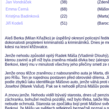
Jan Vondráček
38
(Zdeně
Emma Černá
68
(Mášo
Kristýna Badinková
22
(Marta
Jiří Kodeš
51
(Baroc
Aleš Berka (Milan Kňažko) je úspěšný okresní policejní řed
dokonalosti propletení kriminalistů a kriminálníků. Dnes je
kdesi na lesní křižovatce.
Jenže nehodu způsobil opilý Radek Máša (Vladimír Dlouhý), m
kterou zavinil a při níž byla zraněna mladá dívka bez (alespoň
Berkovi, který mu v minulosti všechny jeho přečiny smetl ze
Jenže onou těžce zraněnou z nabouraného auta je Marta, dív
pro Ríšu. Ten je najednou postaven před obrovské dilema. Jít
podle zbytků laku identifikuje Mášovo auto, jenže váhá proti
Josefovi (Marek Vašut). Pak se k nehodě přizná Mášův posko
A znovu jenže. Nehodu viděl bývalý starosta, dnes už penzista,
záchranku, bohužel možná později, než bylo třeba, takže Mar
nebude ochrnutá. Starosta se zpočátku bojí proti Mášovi svědč
Berkovi, že Mášu ve světlech reflektorů bezpečně poznal a