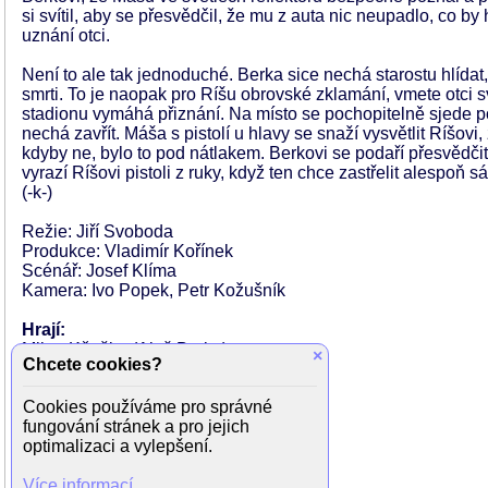
si svítil, aby se přesvědčil, že mu z auta nic neupadlo, co by
uznání otci.
Není to ale tak jednoduché. Berka sice nechá starostu hlídat,
smrti. To je naopak pro Ríšu obrovské zklamání, vmete otci 
stadionu vymáhá přiznání. Na místo se pochopitelně sjede pol
nechá zavřít. Máša s pistolí u hlavy se snaží vysvětlit Ríšovi, 
kdyby ne, bylo to pod nátlakem. Berkovi se podaří přesvědčit 
vyrazí Ríšovi pistoli z ruky, když ten chce zastřelit alespoň
(-k-)
Režie: Jiří Svoboda
Produkce: Vladimír Kořínek
Scénář: Josef Klíma
Kamera: Ivo Popek, Petr Kožušník
Hrají:
Milan Kňažko (Aleš Berka)
×
Chcete cookies?
Vladimír Dlouhý (Radek Máša)
Marta Vančurová (Blanka Berková)
Cookies používáme pro správné
Branislav Holiček (Ríša Berka)
fungování stránek a pro jejich
Marek Vašut (Josef)
optimalizaci a vylepšení.
Alice Veselá (Alena)
Václav Marhoul (Mirek)
Více informací
Jindřich Bonaventura (Kalivoda)