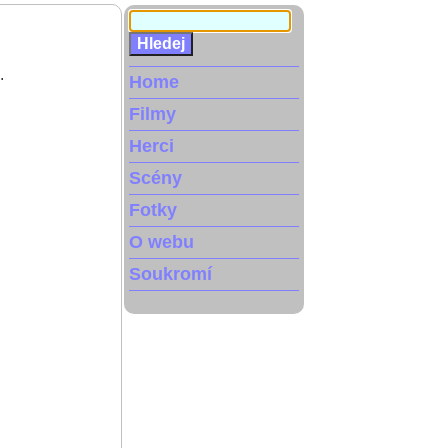
.
Home
Filmy
Herci
Scény
Fotky
O webu
Soukromí