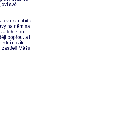
ojeví své
tu v noci ubít k
lavy na něm na
 za tohle ho
ěji popřou, a i
ední chvíli
 zastřelí Mášu.