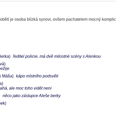
e obětí je osoba blízká synovi, ovšem pachatelem mocný komplic
Berka)
ředitel policie, má dvě milostné scény s Alenkou
vá)
nežije
k Máša)
kápo místního podsvětí
a)
ahá, ale moc toho vidět není
něco jako zástupce Aleše berky
nek)