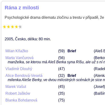
Rána z milosti
Psychologické drama dilematu zločinu a trestu v případě, ž
2005
Česko
délka: 80 min
Milan Kňažko
59
Brief
(Aleš 
Marta Vančurová
56
(Berko
manželka, se kterou má Aleš Berka syna Ríšu, ale už s ní 
Vladimír Dlouhý
47
(Rade
Alice Bendová-Veselá
32
Brief
(Alenk
milenka Aleše Berky, ve dvou milostných scénách je sice n
Marek Vašut
45
(Josef)
Robert Jašków
35
(Balší
Blanka Bohdanová
75