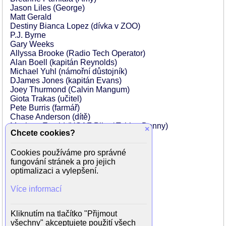
Jason Liles (George)
Matt Gerald
Destiny Bianca Lopez (dívka v ZOO)
P.J. Byrne
Gary Weeks
Allyssa Brooke (Radio Tech Operator)
Alan Boell (kapitán Reynolds)
Michael Yuhl (námořní důstojník)
DJames Jones (kapitán Evans)
Joey Thurmond (Calvin Mangum)
Giota Trakas (učitel)
Pete Burris (farmář)
Chase Anderson (dítě)
Matthew Ewald (USAF Pilot / Tobias Denny)
×
Chcete cookies?
David Dunston (agent)
Mac Wells (komunikační důstojník)
Cookies používáme pro správné
Timothy Carr (žoldák)
fungování stránek a pro jejich
Steven Dutton (vojenský důstojník)
optimalizaci a vylepšení.
John Gettier (člen SWAT týmu)
John Crow (Mt. Rushmore Reporter)
Více informací
Tahseen Ghauri (laboratorní technik)
Jeff Baird (člen SWAT týmu)
Brad Spiers (žoldák)
Kliknutím na tlačítko "Přijmout
Adam Mengerink (policejní úředník)
všechny" akceptujete použití všech
Emelita T. Gonzalez (návštěvní ZOO)