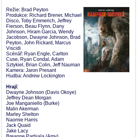
Režie: Brad Peyton
Produkce: Richard Brener, Michael
Disco, Toby Emmerich, Jeffrey
Fierson, Beau Flynn, Dany
Johnson, Hiram Garcia, Wendy
Jacobson, Dwayne Johnson, Brad
Peyton, John Rickard, Marcus
Viscidi
Scénář: Ryan Engle, Carlton
Cuse, Ryan Condal, Adam
Sztykiel, Brian Colin, Jeff Nauman
Kamera: Jaron Presant
Hudba: Andrew Lockington
Hrají:
Dwayne Johnson (Davis Okoye)
Jeffrey Dean Morgan
Joe Manganiello (Burke)
Malin Akerman
Marley Shelton
Naomie Harris
Jack Quaid
Jake Lacy
Breanne Parhiala (Amy)