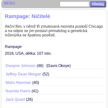
MENU
Rampage: Ničitelé
Akční film, v němž tři zmutovaná monstra pustoší Chicago
a na odpor se jim postaví primatolog a genetická
inženýrka se špatnou pověstí.
Rampage
2018
USA
délka: 107 min
Dwayne Johnson
46
(Davis Okoye)
Jeffrey Dean Morgan
52
Malin Akerman
40
Naomie Harris
41
Jack Quaid
26