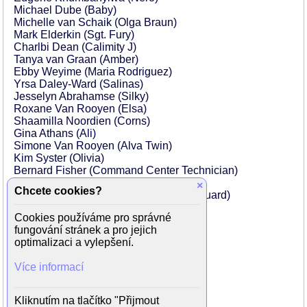
Michael Dube (Baby)
Michelle van Schaik (Olga Braun)
Mark Elderkin (Sgt. Fury)
Charlbi Dean (Calimity J)
Tanya van Graan (Amber)
Ebby Weyime (Maria Rodriguez)
Yrsa Daley-Ward (Salinas)
Jesselyn Abrahamse (Silky)
Roxane Van Rooyen (Elsa)
Shaamilla Noordien (Corns)
Gina Athans (Ali)
Simone Van Rooyen (Alva Twin)
Kim Syster (Olivia)
Bernard Fisher (Command Center Technician)
Langley Kirkwood (Dr. Klein)
×
Chcete cookies?
Sylvia Mngxekeza (KP Goldberg Fan Guard)
Peter Butler (Executive)
Cookies používáme pro správné
Natalie Becker (Pretty Reporter)
fungování stránek a pro jejich
Kim Engelbrecht (Kelly O' Donnell)
optimalizaci a vylepšení.
Sean Cameron Michael (New Doctor)
Quentin Chong (Triad Driver)
Více informací
Irina Miccoli (Weyland's Assistant)
Dick Ervasti (Commercial)
Olivia Jackson (Palmer)
Kliknutím na tlačítko "Přijmout
Anton David Jeftha (The Jackal)