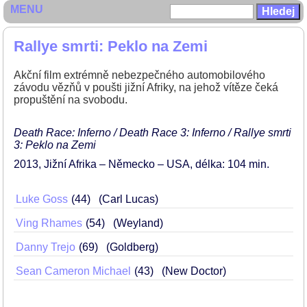
MENU
Rallye smrti: Peklo na Zemi
Akční film extrémně nebezpečného automobilového
závodu vězňů v poušti jižní Afriky, na jehož vítěze čeká
propuštění na svobodu.
Death Race: Inferno / Death Race 3: Inferno / Rallye smrti
3: Peklo na Zemi
2013
Jižní Afrika – Německo – USA
délka: 104 min
Luke Goss
44
(Carl Lucas)
Ving Rhames
54
(Weyland)
Danny Trejo
69
(Goldberg)
Sean Cameron Michael
43
(New Doctor)