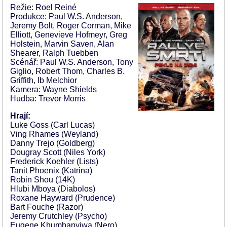
Režie: Roel Reiné
Produkce: Paul W.S. Anderson,
Jeremy Bolt, Roger Corman, Mike
Elliott, Genevieve Hofmeyr, Greg
Holstein, Marvin Saven, Alan
Shearer, Ralph Tuebben
Scénář: Paul W.S. Anderson, Tony
Giglio, Robert Thom, Charles B.
Griffith, Ib Melchior
Kamera: Wayne Shields
Hudba: Trevor Morris
Hrají:
Luke Goss (Carl Lucas)
Ving Rhames (Weyland)
Danny Trejo (Goldberg)
Dougray Scott (Niles York)
Frederick Koehler (Lists)
Tanit Phoenix (Katrina)
Robin Shou (14K)
Hlubi Mboya (Diabolos)
Roxane Hayward (Prudence)
Bart Fouche (Razor)
Jeremy Crutchley (Psycho)
Eugene Khumbanyiwa (Nero)