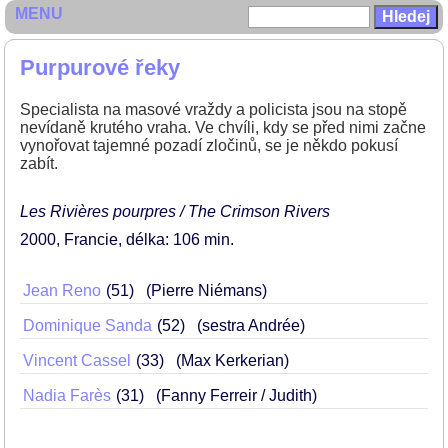
MENU
Purpurové řeky
Specialista na masové vraždy a policista jsou na stopě
nevídaně krutého vraha. Ve chvíli, kdy se před nimi začne
vynořovat tajemné pozadí zločinů, se je někdo pokusí
zabít.
Les Rivières pourpres / The Crimson Rivers
2000
Francie
délka: 106 min
Jean Reno
51
(Pierre Niémans)
Dominique Sanda
52
(sestra Andrée)
Vincent Cassel
33
(Max Kerkerian)
Nadia Farès
31
(Fanny Ferreir / Judith)