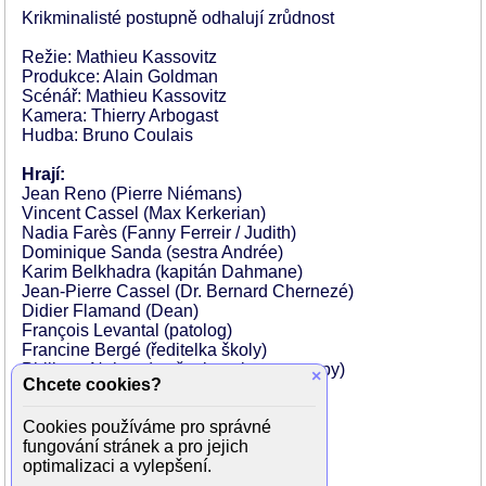
Krikminalisté postupně odhalují zrůdnost
Režie: Mathieu Kassovitz
Produkce: Alain Goldman
Scénář: Mathieu Kassovitz
Kamera: Thierry Arbogast
Hudba: Bruno Coulais
Hrají:
Jean Reno (Pierre Niémans)
Vincent Cassel (Max Kerkerian)
Nadia Farès (Fanny Ferreir / Judith)
Dominique Sanda (sestra Andrée)
Karim Belkhadra (kapitán Dahmane)
Jean-Pierre Cassel (Dr. Bernard Chernezé)
Didier Flamand (Dean)
François Levantal (patolog)
Francine Bergé (ředitelka školy)
Philippe Nahon (muž u benzinove pumpy)
×
Chcete cookies?
Laurent Lafitte (Deanův syn)
Robert Gendreu (správce hřbitova)
Cookies používáme pro správné
Christophe Bernard (skinhead)
fungování stránek a pro jejich
Nicky Naude (skinhead)
optimalizaci a vylepšení.
Tonio Descanvelle (policista)