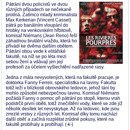
Pátrání dvou policistů ve dvou
různých případech se nečekaně
protíná. Zatímco mladý kriminalista
Max Kerkerian (Vincent Cassel)
pátrá po banálním vloupání do
hrobky na venkovském hřbitově,
komisař Niémans (Jean Reno) řeší
záhadnou brutální vraždu, která ho
přívádí ke dvěma dalším obětem.
Pátrání obou vede k elitářské
fakultě, na níž se po léta mezi
sebou žení a vdávají jen její
profesoři za účelem vyšlechtění nadřazené rasy.
Jedna z mála nevyvolených, která na fakultě pracuje, je
doktorka Fanny Ferreir, specialistka na laviny. Fakulta
totiž leží v blízkosti obrovského ledovce, jehož tání by
mohlo způsobit nebezpečnou lavinu. Komisař Niémans
požádá Fanny o pomoc při pátrání po stopě, kterou vrah
podstrčil první oběti, totiž znečištění vody, které se zde již
několik desítek let nevyskytuje. Až na ledovec, kde jsou
zmrzlé vrstvy z různých let. Komisař díky tomu nachází
další oběť a začíná rozplétat zrůdné pokusy, které na
fakultě probíhaly a probíhají. (-k-)