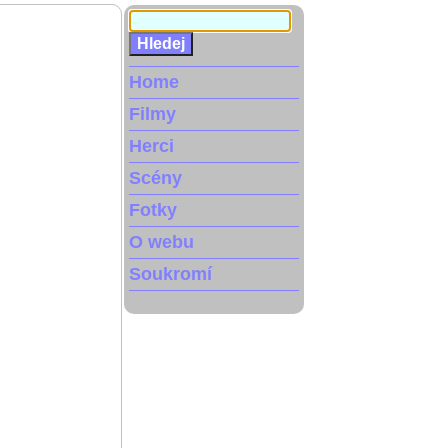
Home
Filmy
Herci
Scény
Fotky
O webu
Soukromí