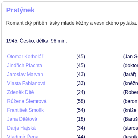
Prstýnek
Romantický příběh lásky mladé kěžny a vesnického pytláka,
1945
Česko
délka: 96 min
Otomar Korbelář
45
(Jan S
Jindřich Plachta
45
(doktor
Jaroslav Marvan
43
(farář)
Vlasta Fabianová
33
(kněžn
Zdeněk Dítě
24
(Rober
Růžena Šlemrová
58
(baron
František Smolík
54
(kníže
Jana Dítětová
18
(Baruš
Darja Hajská
34
(staro
Vladimír Řepa
44
(lesník