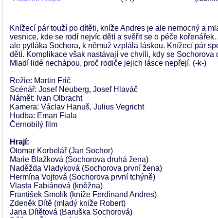
Knížecí pár touží po dítěti, kníže Andres je ale nemocný a 
vesnice, kde se rodí nejvíc dětí a svěřit se o péče kořenáře
ale pytláka Sochora, k němuž vzplála láskou. Knížecí pár spo
dětí. Komplikace však nastávají ve chvíli, kdy se Sochorova
Mladí lidé nechápou, proč rodiče jejich lásce nepřejí. (-k-)
Režie: Martin Frič
Scénář: Josef Neuberg, Josef Hlaváč
Námět: Ivan Olbracht
Kamera: Václav Hanuš, Julius Vegricht
Hudba: Eman Fiala
Černobílý film
Hrají:
Otomar Korbelář (Jan Sochor)
Marie Blažková (Sochorova druhá žena)
Naděžda Vladyková (Sochorova první žena)
Hermína Vojtová (Sochorova první tchýně)
Vlasta Fabiánová (kněžna)
František Smolík (kníže Ferdinand Andres)
Zdeněk Dítě (mladý kníže Robert)
Jana Dítětová (Baruška Sochorová)