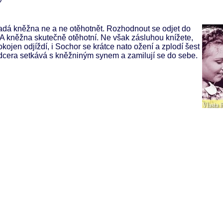
mladá kněžna ne a ne otěhotnět. Rozhodnout se odjet do
k. A kněžna skutečně otěhotní. Ne však zásluhou knížete,
kojen odjíždí, i Sochor se krátce nato ožení a zplodí šest
 dcera setkává s kněžniným synem a zamilují se do sebe.