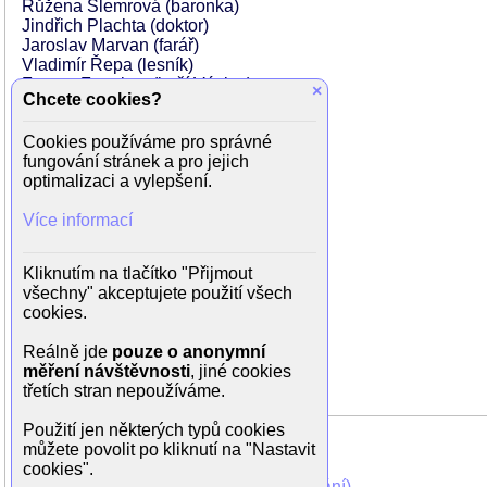
Růžena Šlemrová (baronka)
Jindřich Plachta (doktor)
Jaroslav Marvan (farář)
Vladimír Řepa (lesník)
Ferenc Futurista (kočí Václav)
×
Chcete cookies?
Ella Nollová (kořenářka)
Bolek Prchal (obecní strážník)
Cookies používáme pro správné
Alois Dvorský (zvoník Čejka)
fungování stránek a pro jejich
J. Senik (kastelán)
optimalizaci a vylepšení.
Milka Balek-Brodská (služka na faře)
Emil Bolek (hajný)
Více informací
Bedřich Bozděch (komorník Filip)
Darja Hajská (starostova žena)
Emanuel Hříbal (venkovan)
Kliknutím na tlačítko "Přijmout
Ota Motyčka (kostelník)
všechny" akceptujete použití všech
Antonín Soukup (starosta Maecan)
cookies.
Josef Steigl (venkovan)
Miloš Šubrt (venkovan)
Reálně jde
pouze o anonymní
Karel Veverka (venkovan)
měření návštěvnosti
, jiné cookies
Jiří Vondrovič (myslivec)
třetích stran nepoužíváme.
Použití jen některých typů cookies
můžete povolit po kliknutí na "Nastavit
cookies".
Mohli jste vidět v TV (zobrazit starší vysílání)