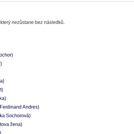
 který nezůstane bez následků.
ochor)
)
a)
t)
ka)
 Ferdinand Andres)
ka Sochorová)
stova žena)
)