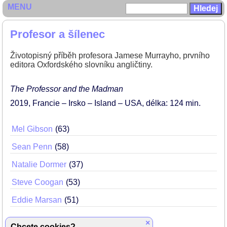
MENU
Profesor a šílenec
Životopisný příběh profesora Jamese Murrayho, prvního
editora Oxfordského slovníku angličtiny.
The Professor and the Madman
2019
Francie – Irsko – Island – USA
délka: 124 min
Mel Gibson
63
Sean Penn
58
Natalie Dormer
37
Steve Coogan
53
Eddie Marsan
51
×
Chcete cookies?