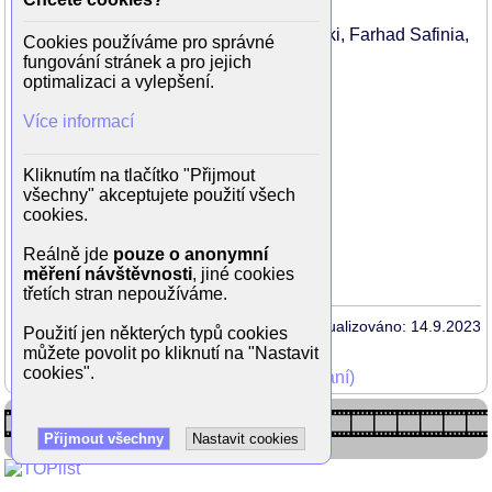
Režie: Farhad Safinia
Scénář: John Boorman, Todd Komarnicki, Farhad Safinia,
Cookies používáme pro správné
Simon Winchester
fungování stránek a pro jejich
optimalizaci a vylepšení.
Hrají:
Mel Gibson
Více informací
Sean Penn
Eddie Marsan
Natalie Dormer
Kliknutím na tlačítko "Přijmout
Jennifer Ehle
všechny" akceptujete použití všech
Steve Coogan
cookies.
Stephen Dillane
Ioan Gruffudd
Reálně jde
pouze o anonymní
měření návštěvnosti
, jiné cookies
třetích stran nepoužíváme.
Aktualizováno: 14.9.2023
Použití jen některých typů cookies
můžete povolit po kliknutí na "Nastavit
cookies".
Mohli jste vidět v TV (zobrazit starší vysílání)
Přijmout všechny
Nastavit cookies