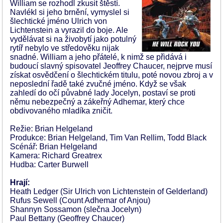
William se rozhodl zkusit štěstí.
Navlékl si jeho brnění, vymyslel si
šlechtické jméno Ulrich von
Lichtenstein a vyrazil do boje. Ale
vydělávat si na živobytí jako potulný
rytíř nebylo ve středověku nijak
snadné. William a jeho přátelé, k nimž se přidává i
budoucí slavný spisovatel Jeoffrey Chaucer, nejprve musí
získat osvědčení o šlechtickém titulu, poté novou zbroj a v
neposlední řadě také zvučné jméno. Když se však
zahledí do očí půvabné lady Jocelyn, postaví se proti
němu nebezpečný a zákeřný Adhemar, který chce
obdivovaného mladíka zničit.
Režie: Brian Helgeland
Produkce: Brian Helgeland, Tim Van Rellim, Todd Black
Scénář: Brian Helgeland
Kamera: Richard Greatrex
Hudba: Carter Burwell
Hrají:
Heath Ledger (Sir Ulrich von Lichtenstein of Gelderland)
Rufus Sewell (Count Adhemar of Anjou)
Shannyn Sossamon (slečna Jocelyn)
Paul Bettany (Geoffrey Chaucer)