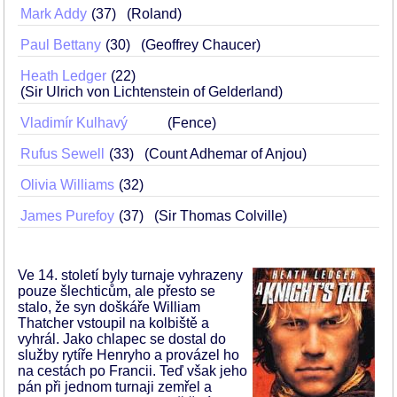
Mark Addy
37
(Roland)
Paul Bettany
30
(Geoffrey Chaucer)
Heath Ledger
22
(Sir Ulrich von Lichtenstein of Gelderland)
Vladimír Kulhavý
(Fence)
Rufus Sewell
33
(Count Adhemar of Anjou)
Olivia Williams
32
James Purefoy
37
(Sir Thomas Colville)
Ve 14. století byly turnaje vyhrazeny
pouze šlechticům, ale přesto se
stalo, že syn doškáře William
Thatcher vstoupil na kolbiště a
vyhrál. Jako chlapec se dostal do
služby rytíře Henryho a provázel ho
na cestách po Francii. Teď však jeho
pán při jednom turnaji zemřel a