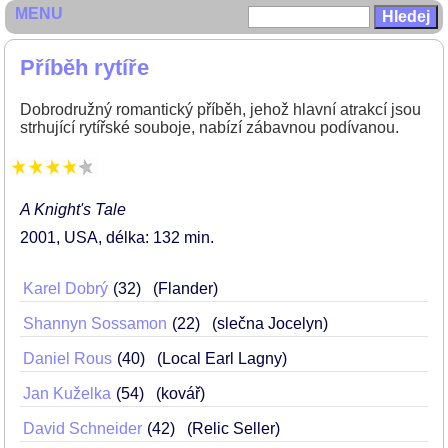
MENU
Příběh rytíře
Dobrodružný romantický příběh, jehož hlavní atrakcí jsou
strhující rytířské souboje, nabízí zábavnou podívanou.
A Knight's Tale
2001
USA
délka: 132 min
Karel Dobrý
32
(Flander)
Shannyn Sossamon
22
(slečna Jocelyn)
Daniel Rous
40
(Local Earl Lagny)
Jan Kuželka
54
(kovář)
David Schneider
42
(Relic Seller)