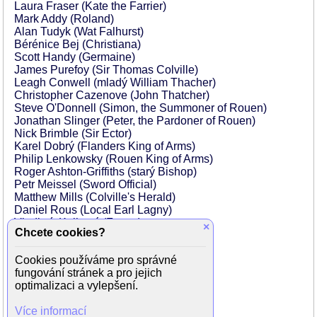
Laura Fraser (Kate the Farrier)
Mark Addy (Roland)
Alan Tudyk (Wat Falhurst)
Bérénice Bej (Christiana)
Scott Handy (Germaine)
James Purefoy (Sir Thomas Colville)
Leagh Conwell (mladý William Thacher)
Christopher Cazenove (John Thatcher)
Steve O'Donnell (Simon, the Summoner of Rouen)
Jonathan Slinger (Peter, the Pardoner of Rouen)
Nick Brimble (Sir Ector)
Karel Dobrý (Flanders King of Arms)
Philip Lenkowsky (Rouen King of Arms)
Roger Ashton-Griffiths (starý Bishop)
Petr Meissel (Sword Official)
Matthew Mills (Colville's Herald)
Daniel Rous (Local Earl Lagny)
Vladimír Kulhavý (Fence)
×
Chcete cookies?
Noel le Bon (French Squire)
Scott Bellefeville (French Squire)
Cookies používáme pro správné
David Schneider (Relic Seller)
fungování stránek a pro jejich
Rudolf Kubík (Paris Master of Arms)
optimalizaci a vylepšení.
David Fisher (London King of Arms)
David Sterne (Retired Knight)
Více informací
Alice Connor (Lone Girl in Cheapside)