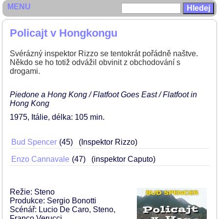
MENU
Policajt v Hongkongu
Svérázný inspektor Rizzo se tentokrát pořádně naštve.
Někdo se ho totiž odvážil obvinit z obchodování s
drogami.
Piedone a Hong Kong / Flatfoot Goes East / Flatfoot in
Hong Kong
1975
Itálie
délka: 105 min
Bud Spencer
45
(Inspektor Rizzo)
Enzo Cannavale
47
(inspektor Caputo)
Režie: Steno
Produkce: Sergio Bonotti
Scénář: Lucio De Caro, Steno,
Franco Verucci