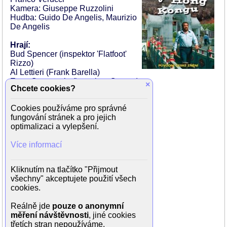
Kamera: Giuseppe Ruzzolini
Hudba: Guido De Angelis, Maurizio
De Angelis
Hrají:
Bud Spencer (inspektor 'Flatfoot'
Rizzo)
Al Lettieri (Frank Barella)
Enzo Cannavale (inspektor Caputo)
×
Chcete cookies?
Renato Scarpa (inspektor Morabito)
Francesco De Rosa (Goldhand)
Cookies používáme pro správné
Daygolo (Yoko)
fungování stránek a pro jejich
Robert Webber (Sam Accardo)
optimalizaci a vylepšení.
Dominic Barto (Tom Ferramenti)
Jho Jhenkins (Jho - americký námořník)
Více informací
Roberto Dell'acqua (Jho's Slim Pal)
Claudio Ruffini (Jho's Fat Pal)
Enzo Maggio (Gennarino)
Kliknutím na tlačítko "Přijmout
Giancarlo Bastianoni (Street Fight Man)
všechny" akceptujete použití všech
Omero Capanna (Accardův rváč)
cookies.
Giovanni Cianfriglia (Accardův rváč)
Pietro Torrisi (Accardův rváč)
Reálně jde
pouze o anonymní
Franco Ukmar (Accardův rváč)
měření návštěvnosti
, jiné cookies
Marcello Verziera (Accardův rváč)
třetích stran nepoužíváme.