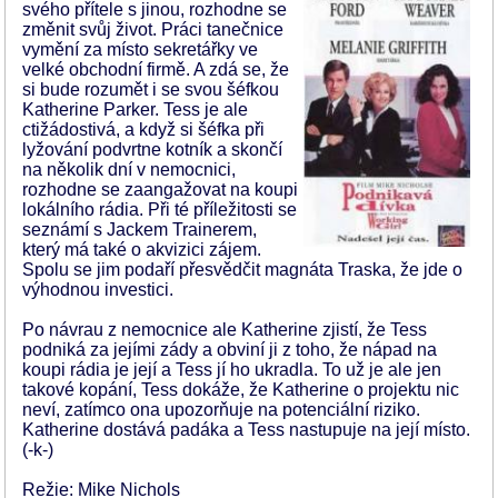
svého přítele s jinou, rozhodne se
změnit svůj život. Práci tanečnice
vymění za místo sekretářky ve
velké obchodní firmě. A zdá se, že
si bude rozumět i se svou šéfkou
Katherine Parker. Tess je ale
ctižádostivá, a když si šéfka při
lyžování podvrtne kotník a skončí
na několik dní v nemocnici,
rozhodne se zaangažovat na koupi
lokálního rádia. Při té příležitosti se
seznámí s Jackem Trainerem,
který má také o akvizici zájem.
Spolu se jim podaří přesvědčit magnáta Traska, že jde o
výhodnou investici.
Po návrau z nemocnice ale Katherine zjistí, že Tess
podniká za jejími zády a obviní ji z toho, že nápad na
koupi rádia je její a Tess jí ho ukradla. To už je ale jen
takové kopání, Tess dokáže, že Katherine o projektu nic
neví, zatímco ona upozorňuje na potenciální riziko.
Katherine dostává padáka a Tess nastupuje na její místo.
(-k-)
Režie: Mike Nichols