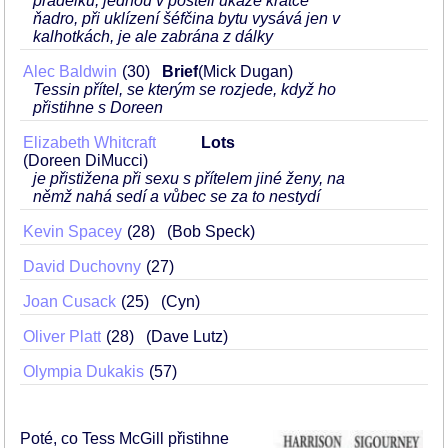
prádélku, jednou v posteli ukáže krátce
ňadro, při uklízení šéfčina bytu vysává jen v
kalhotkách, je ale zabrána z dálky
Alec Baldwin
30
Brief
(Mick Dugan)
Tessin přítel, se kterým se rozjede, když ho
přistihne s Doreen
Elizabeth Whitcraft
Lots
(Doreen DiMucci)
je přistižena při sexu s přítelem jiné ženy, na
němž nahá sedí a vůbec se za to nestydí
Kevin Spacey
28
(Bob Speck)
David Duchovny
27
Joan Cusack
25
(Cyn)
Oliver Platt
28
(Dave Lutz)
Olympia Dukakis
57
Poté, co Tess McGill přistihne