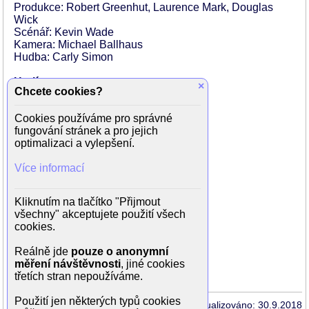
Produkce: Robert Greenhut, Laurence Mark, Douglas
Wick
Scénář: Kevin Wade
Kamera: Michael Ballhaus
Hudba: Carly Simon
Hrají:
×
Chcete cookies?
Harrison Ford (Jack Trainer)
Sigourney Weaver (Katherine Parker)
Cookies používáme pro správné
Melanie Griffith (Tess McGill)
fungování stránek a pro jejich
Alec Baldwin (Mick Dugan)
optimalizaci a vylepšení.
Joan Cusack (Cyn)
Philip Bosco (Oren Trask)
Více informací
Nora Dunn (Ginny)
Oliver Platt (Dave Lutz)
James Lally (Turkel)
Kliknutím na tlačítko "Přijmout
Kevin Spacey (Bob Speck)
všechny" akceptujete použití všech
Robert Easton (Armbrister)
cookies.
Olympia Dukakis
Amy Aquino (Alice Baxter)
Reálně jde
pouze o anonymní
Jeffrey Nordling (Tim Rourke)
měření návštěvnosti
, jiné cookies
Elizabeth Whitcraft (Doreen DiMucci)
třetích stran nepoužíváme.
Použití jen některých typů cookies
Aktualizováno: 30.9.2018