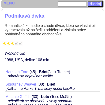
MENU
Podnikavá dívka
Romantická komedie o chudé dívce, která se vlastní pílí
vypracovala až na šéfku oddělení a získala srdce
pohledného bohatého obchodníka.
Working Girl
1988
USA
délka: 108 min
Harrison Ford
45
Brief
(Jack Trainer)
párkrát se objeví bez košile
Sigourney Weaver
38
Brief
(Katharine Parker)
má sexy noční košilku
Melanie Griffith
30
Lots-
(Tess McGill)
několikrát se předvede v sexy spodním