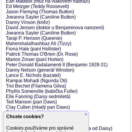
Earl Maddox (muž na vlakovém nádraží)
Ed Metzger (Teddy Roosevelt)
Jason Flemyng (Thomas Button)
Joeanna Sayler (Caroline Button)
Danny Vinson (kněz)
David Jensen (doktor u Benjaminova narození)
Joeanna Sayler (Caroline Button)
Taraji P. Henson (Queenie)
Mahershalalhashbaz Ali (Tizzy)
Fiona Hale (paní Hollister)
Patrick Thomas O'Brien (Dr. Rose)
Marion Zinser (paní Horton)
Peter Donald Badalamenti II (Benjamin 1928-31)
Danny Nelson (generál Winston)
Lance E. Nichols (kazatel)
Rampai Mohadi (Ngunda Oti)
Troi Bechet (Filamena Gilea)
Phyllis Somerville (babička Fuller)
Elle Fanning (Daisy sedmiletá)
Ted Manson (pan Daws)
Clay Cullen (mladý pan Daws)
Edith Ivey (paní Maple)
×
Chcete cookies?
Robert Towers (Benjamin 1932-34)
Jared Harris (kapitán Mike)
Cookies používáme pro správné
Sonya Leslie-Shepherd (zdravotní sestra od Daisy)