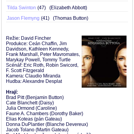
Tilda Swinton
47
(Elizabeth Abbott)
Jason Flemyng
41
(Thomas Button)
Režie: David Fincher
Produkce: Ceán Chaffin, Jim
Davidson, Kathleen Kennedy,
Frank Marshall, Peter Mavromates,
Marykay Powell, Tommy Turtle
Scénář: Eric Roth, Robin Swicord,
F. Scott Fitzgerald
Kamera: Claudio Miranda
Hudba: Alexandre Desplat
Hrají:
Brad Pitt (Benjamin Button)
Cate Blanchett (Daisy)
Julia Ormond (Caroline)
Faune A. Chambers (Dorothy Baker)
Elias Koteas (pán Gateau)
Donna DuPlantier (Blanche Devereux)
Jacob Tolano (Martin Gateau)