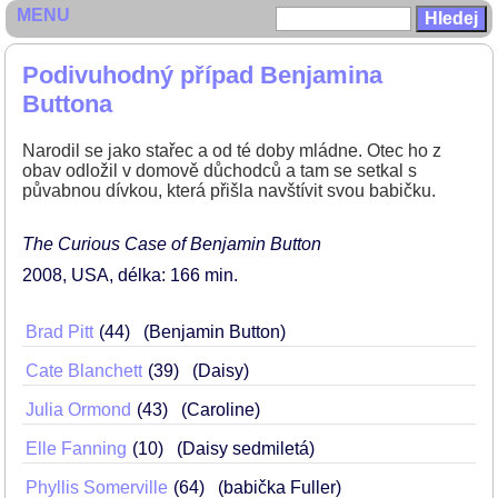
MENU
Podivuhodný případ Benjamina
Buttona
Narodil se jako stařec a od té doby mládne. Otec ho z
obav odložil v domově důchodců a tam se setkal s
půvabnou dívkou, která přišla navštívit svou babičku.
The Curious Case of Benjamin Button
2008
USA
délka: 166 min
Brad Pitt
44
(Benjamin Button)
Cate Blanchett
39
(Daisy)
Julia Ormond
43
(Caroline)
Elle Fanning
10
(Daisy sedmiletá)
Phyllis Somerville
64
(babička Fuller)