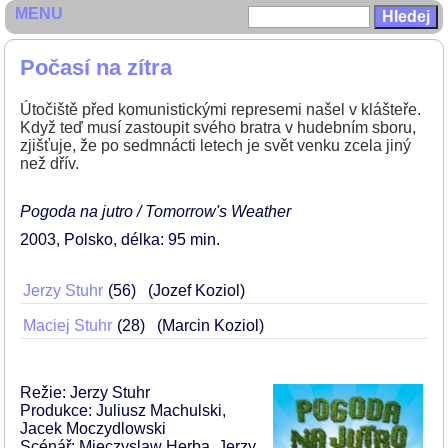
MENU
Počasí na zítra
Útočiště před komunistickými represemi našel v klášteře.
Když teď musí zastoupit svého bratra v hudebním sboru,
zjišťuje, že po sedmnácti letech je svět venku zcela jiný
než dřív.
Pogoda na jutro / Tomorrow's Weather
2003
Polsko
délka: 95 min
Jerzy Stuhr
56
(Jozef Koziol)
Maciej Stuhr
28
(Marcin Koziol)
Režie: Jerzy Stuhr
Produkce: Juliusz Machulski,
Jacek Moczydlowski
Scénář: Mieczyslaw Herba, Jerzy