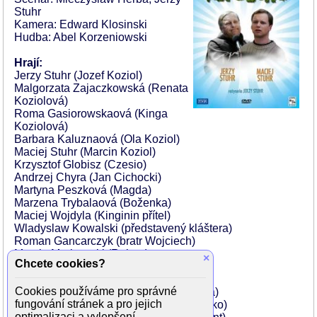
Stuhr
Kamera: Edward Klosinski
Hudba: Abel Korzeniowski
Hrají:
Jerzy Stuhr (Jozef Koziol)
Malgorzata Zajaczkowská (Renata
Koziolová)
Roma Gasiorowskaová (Kinga
Koziolová)
Barbara Kaluznaová (Ola Koziol)
Maciej Stuhr (Marcin Koziol)
Krzysztof Globisz (Czesio)
Andrzej Chyra (Jan Cichocki)
Martyna Peszková (Magda)
Marzena Trybalaová (Boženka)
Maciej Wojdyla (Kinginin přítel)
Wladyslaw Kowalski (představený kláštera)
Roman Gancarczyk (bratr Wojciech)
Marcin Markowski (Robert)
×
Chcete cookies?
Maria Majová (Jareczka)
Tomasz Dedek (policista)
Cookies používáme pro správné
Maria Klejdyszová (Koziolova sousedka)
fungování stránek a pro jejich
Boguslaw Kudlek (úředník Andrew Renko)
optimalizaci a vylepšení.