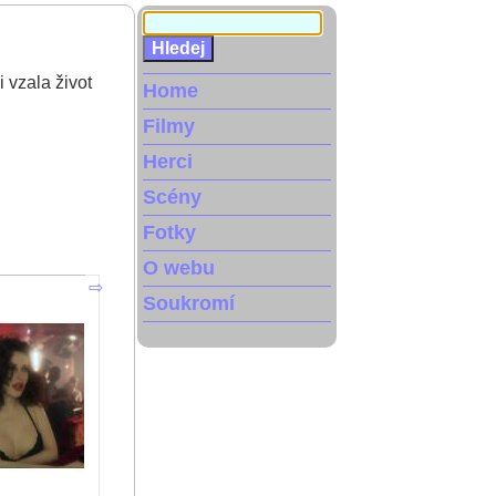
 vzala život
Home
Filmy
Herci
Scény
Fotky
O webu
Soukromí