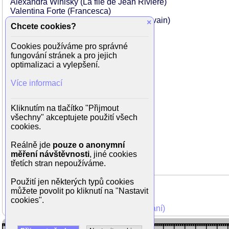
Alexandra Winisky (La file de Jean Rivière)
Valentina Forte (Francesca)
Franco Interlenghi (ředitelka muzea Sylvain)
×
Chcete cookies?
Claudia Pandolfi (Claudia Spinelli)
Mattia Sbragia
Cookies používáme pro správné
Madeleine Robinson (Madame Rivière)
fungování stránek a pro jejich
Francesca Dellera (Chantal / Holly)
optimalizaci a vylepšení.
Michael Pas
Marc Schreiber
Více informací
Emy Valentino
Philippe Mayne
Marc Legein
Kliknutím na tlačítko "Přijmout
Achille Brugnini
všechny" akceptujete použití všech
John Armstead
cookies.
Dina Morrone (La femme enceinte)
Colette Emmanuelle
Reálně jde
pouze o anonymní
Thamisanqa Molepo
měření návštěvnosti
, jiné cookies
třetích stran nepoužíváme.
Použití jen některých typů cookies
můžete povolit po kliknutí na "Nastavit
cookies".
Mohli jste vidět v TV (zobrazit starší vysílání)