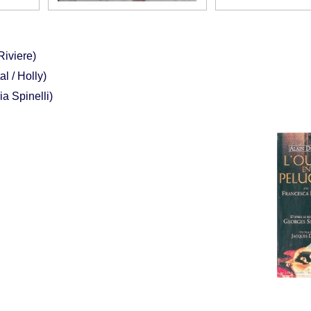
Riviere)
l / Holly)
ia Spinelli)