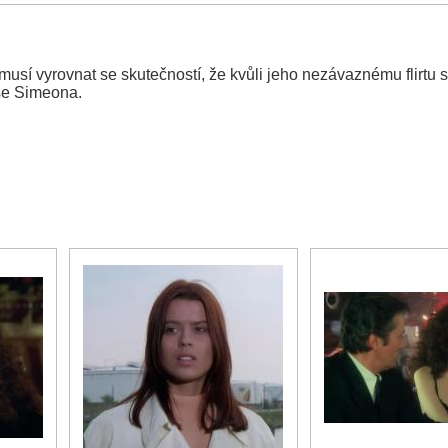
sí vyrovnat se skutečností, že kvůli jeho nezávaznému flirtu si
ese Simeona.