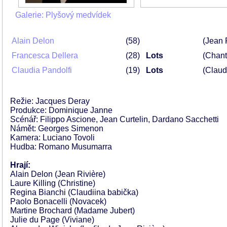
Galerie: Plyšový medvídek
Alain Delon
58
(Jean 
Francesca Dellera
28
Lots
(Chanta
Claudia Pandolfi
19
Lots
(Claud
Režie: Jacques Deray
Produkce: Dominique Janne
Scénář: Filippo Ascione, Jean Curtelin, Dardano Sacchetti
Námět: Georges Simenon
Kamera: Luciano Tovoli
Hudba: Romano Musumarra
Hrají:
Alain Delon (Jean Rivière)
Laure Killing (Christine)
Regina Bianchi (Claudiina babička)
Paolo Bonacelli (Novacek)
Martine Brochard (Madame Jubert)
Julie du Page (Viviane)