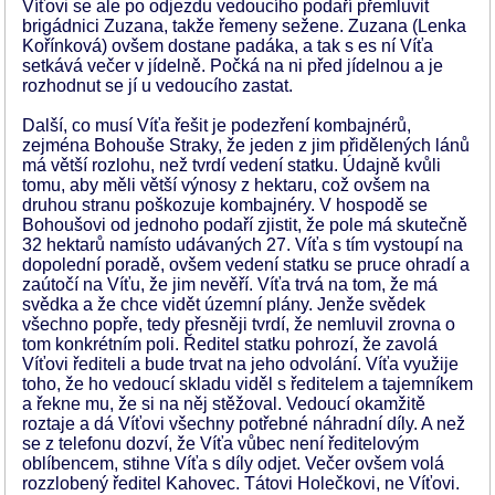
Víťovi se ale po odjezdu vedoucího podaří přemluvit
brigádnici Zuzana, takže řemeny sežene. Zuzana (Lenka
Kořínková) ovšem dostane padáka, a tak s es ní Víťa
setkává večer v jídelně. Počká na ni před jídelnou a je
rozhodnut se jí u vedoucího zastat.
Další, co musí Víťa řešit je podezření kombajnérů,
zejména Bohouše Straky, že jeden z jim přidělených lánů
má větší rozlohu, než tvrdí vedení statku. Údajně kvůli
tomu, aby měli větší výnosy z hektaru, což ovšem na
druhou stranu poškozuje kombajnéry. V hospodě se
Bohoušovi od jednoho podaří zjistit, že pole má skutečně
32 hektarů namísto udávaných 27. Víťa s tím vystoupí na
dopolední poradě, ovšem vedení statku se pruce ohradí a
zaútočí na Víťu, že jim nevěří. Víťa trvá na tom, že má
svědka a že chce vidět územní plány. Jenže svědek
všechno popře, tedy přesněji tvrdí, že nemluvil zrovna o
tom konkrétním poli. Ředitel statku pohrozí, že zavolá
Víťovi řediteli a bude trvat na jeho odvolání. Víťa využije
toho, že ho vedoucí skladu viděl s ředitelem a tajemníkem
a řekne mu, že si na něj stěžoval. Vedoucí okamžitě
roztaje a dá Víťovi všechny potřebné náhradní díly. A než
se z telefonu dozví, že Víťa vůbec není ředitelovým
oblíbencem, stihne Víťa s díly odjet. Večer ovšem volá
rozzlobený ředitel Kahovec. Tátovi Holečkovi, ne Víťovi.