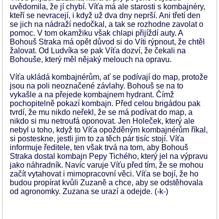
uvědomila, že jí chybí. Víťa má ale starosti s kombajnéry,
kteří se nevracejí, i když už dva dny neprší. Ani třetí den
se jich na nádraží nedočkal, a tak se rozhodne zavolat o
pomoc. V tom okamžiku však chlapi přijíždí auty. A
Bohouš Straka má opět důvod si do Víti rýpnout, že chtěl
žalovat. Od Ludvíka se pak Víťa dozví, že čekali na
Bohouše, který měl nějaký melouch na opravu.
Víťa ukládá kombajnérům, ať se podívají do map, protože
jsou na poli neoznačené závlahy. Bohouš se na to
vykašle a na přejede kombajnem hydrant. Čímž
pochopitelně pokazí kombajn. Před celou brigádou pak
tvrdí, že mu nikdo neřekl, že se má podívat do map, a
nikdo si mu netroufá oponovat. Jen Holeček, který ale
nebyl u toho, když to Víťa opožděným kombajnérům říkal,
si posteskne, jestli jim to za těch pár tisíc stojí. Víťa
informuje ředitele, ten však trvá na tom, aby Bohouš
Straka dostal kombajn Pepy Tichého, který jel na výpravu
jako náhradník. Navíc varuje Víťu před tím, že se mohou
začít vytahovat i mimopracovní věci. Víťa se bojí, že ho
budou propírat kvůli Zuzaně a chce, aby se odstěhovala
od agronomky. Zuzana se urazí a odejde. (-k-)