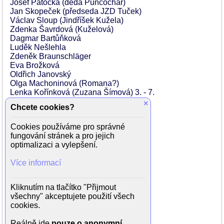
Josef Patočka (děda Punčochář)
Jan Skopeček (předseda JZD Tuček)
Václav Sloup (Jindříšek Kužela)
Zdenka Šavrdová (Kuželová)
Dagmar Bartůňková
Luděk Nešlehla
Zdeněk Braunschläger
Eva Brožková
Oldřich Janovský
Olga Machoninová (Romana?)
Lenka Kořínková (Zuzana Šímová) 3. - 7.
František Desset (ing. Kabeš) 2.
×
Chcete cookies?
Táňa Hrivňáková (sekretářka Terka) 2.
Olga Šalagová (servírka) 2.
Cookies používáme pro správné
Naďa Peterová-Hejná (babka) 2.
fungování stránek a pro jejich
Ondrej Jariabek (ujo) 2.
optimalizaci a vylepšení.
Milan Neděla (kombajnér) 2.
Anton Krejčí (předseda JRD) 2.
Více informací
Karel Vochoč (ředitel Krampera) 3., 4.
Jan Teplý (náměstek Koutný) 3., 4.
Václav Lohniský (vedoucí skladu) 3.
Kliknutím na tlačítko "Přijmout
Jan Cmíral (pracovník skladu) 3.
všechny" akceptujete použití všech
Jiří Hálek (vedoucí kuchyně Kolísko) 4.
cookies.
Břetislav Slováček (Svaťa Kostka) 3.
Věra Kalendová (telefonistka) 3.
Reálně jde
pouze o anonymní