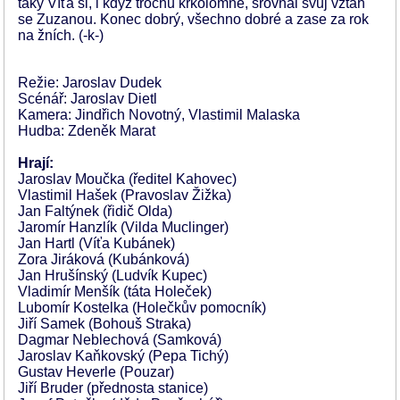
taky Víťa si, i když trochu krkolomně, srovnal svůj vztah
se Zuzanou. Konec dobrý, všechno dobré a zase za rok
na žních. (-k-)
Režie: Jaroslav Dudek
Scénář: Jaroslav Dietl
Kamera: Jindřich Novotný, Vlastimil Malaska
Hudba: Zdeněk Marat
Hrají:
Jaroslav Moučka (ředitel Kahovec)
Vlastimil Hašek (Pravoslav Žižka)
Jan Faltýnek (řidič Olda)
Jaromír Hanzlík (Vilda Muclinger)
Jan Hartl (Víťa Kubánek)
Zora Jiráková (Kubánková)
Jan Hrušínský (Ludvík Kupec)
Vladimír Menšík (táta Holeček)
Lubomír Kostelka (Holečkův pomocník)
Jiří Samek (Bohouš Straka)
Dagmar Neblechová (Samková)
Jaroslav Kaňkovský (Pepa Tichý)
Gustav Heverle (Pouzar)
Jiří Bruder (přednosta stanice)