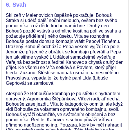
6. Svah
Sklizeň v Malenovicích úspěšně pokračuje. Bohouš
Straka si udělá další noční melouch, ovšem bez svého
pomocníka, což dědu trochu namíchne. Druhý den
Bohouš pozdě vstává a odmítne kosit na poli ve svahu a
požaduje přidělení jiného úseku. Víťa se rozhodne
Bohouše poslat domů a kombajn vrátit Pepovi Tichému.
Uražený Bohouš odchází a Pepa vesele vyjíždí na pole.
Jenomže při jedné z obrátek se kombajn převrátí a Pepa
jen tak stihne vyskočit. Událost samozřejmě vyšetřuje
Veřejná bezpečnost a ředitel Kahovec s chystá druhý den
přijet. Ke všemu se Víťa setkává s Pavlem, který přijel
hledat Zuzanu. Štěstí se naopak usmálo na nesmělého
Pravoslava, vypadá to, že bytné paní Lída (Libuše
Geprtová) se zamlouvá.
Alespoň že Bohoušův kombajn je po střetu s hydrantem
opravený. Agronomka Štěpánková Víťovi radí, ať nechá
Bohouše zase jezdit. Víťa to kategoricky odmítá, ale když
vidí Bohouše za volantem opraveného kombajnu, svolí.
Bohouš vyráží okamžitě, ve svátečním oblečení a bez
pomocníka. Ředitel Kahovec s sebou přiváží Víťova
přímého nadřízeného ing. Pouzara, který by měl nahradit