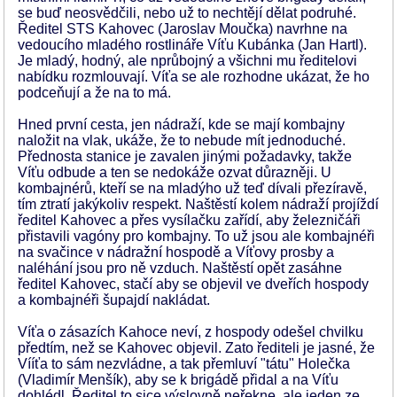
se buď neosvědčili, nebo už to nechtějí dělat podruhé.
Ředitel STS Kahovec (Jaroslav Moučka) navrhne na
vedoucího mladého rostlináře Víťu Kubánka (Jan Hartl).
Je mladý, hodný, ale nprůbojný a všichni mu ředitelovi
nabídku rozmlouvají. Víťa se ale rozhodne ukázat, že ho
podceňují a že na to má.
Hned první cesta, jen nádraží, kde se mají kombajny
naložit na vlak, ukáže, že to nebude mít jednoduché.
Přednosta stanice je zavalen jinými požadavky, takže
Víťu odbude a ten se nedokáže ozvat důrazněji. U
kombajnérů, kteří se na mladýho už teď dívali přezíravě,
tím ztratí jakýkoliv respekt. Naštěstí kolem nádraží projíždí
ředitel Kahovec a přes vysílačku zařídí, aby železničáři
přistavili vagóny pro kombajny. To už jsou ale kombajnéři
na svačince v nádražní hospodě a Víťovy prosby a
naléhání jsou pro ně vzduch. Naštěstí opět zasáhne
ředitel Kahovec, stačí aby se objevil ve dveřích hospody
a kombajnéři šupajdí nakládat.
Víťa o zásazích Kahoce neví, z hospody odešel chvilku
předtím, než se Kahovec objevil. Zato řediteli je jasné, že
Vííťa to sám nezvládne, a tak přemluví "tátu" Holečka
(Vladimír Menšík), aby se k brigádě přidal a na Víťu
dohlédl. Ředitel to sice výslovně neřekne, ale jeden ze