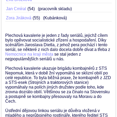
Jan Cmíral
54
(pracovník skladu)
Zora Jiráková
55
(Kubánková)
Plechová kavalerie je jeden z řady seriálů, jejichž cílem
bylo opěvovat socialistické zřízení a hospodaření. Díky
scénářům Jaroslava Dietla, z jehož pera pochází i tento
seriál, se některé z nich dalo docela dobře dívat a třeba z
Nemocnice na kraji města
se stal jeden z
nejpopulárnějších seriálů u nás.
Plechová kavalerie ukazuje brigádu kombajnérů z STS
Nepomuk, která v době žní vypomáhá se sklizní obilí po
celé republice. To byla běžná praxe, že kombajnéři z JZD
a STS-esek (Strojních a traktorových stanice)
vypomáhaly na polích jiných družstev podle toho, kde
zrovna dozrálo obilí. Většinou se za čínalo na Slovensku
a postupně se kombajny přesouvaly na Moravu a do
Čech.
Ústřední dějovou linkou seriálu je důvěra vložená v
mladého a neprůbojného rostlináře, kterého ředitel STS