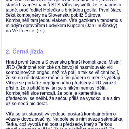
starších zaměstnanců STS Víťovi vysvětlí, že je naprosto
jasné, proč ředitel Holečka s brigádou posílá. První štace
čeká kombajnéry na Slovensku poblíž Štůrova.
Kombajnéři tam jedou vlakem, Víťa gazíkem v tandemu s
mladým opravářem Ludvíkem Kupcem (Jan Hrušínský)
na Vé-tři-esce. (-k-)
2. Černá jízda
Hned první štace a Slovensku přináší komplikace. Místní
JRD (Jednotné rolnické družstvo) si nasmlouvalo víc
kombajnových brigád, než má polí, a tak se všichni bojí,
že se na ně dostane méně a tím pádem si méně vydělají.
Víťovi se podaří z nepříjemného předsedy JRD vyrazit
příslib, že o přidělený lán se s nikým nemusí dělit.
Kombajnéři sice remcají, že pole je kamenité a
předsedovi se nelíbí, že sečou příliš na vysoko, ale s tím
už se nedá nic dělat.
Víťa se jak starostlivý vedoucí postará kombajnérům o
včasný dovoz svačiny. Na pole se s ním sveze sekretářka
Terka, což vyvolá nelibost u předsedy, který s Terkou