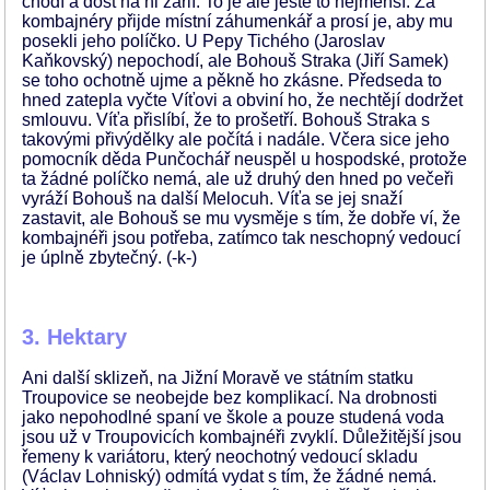
chodí a dost na ni žárlí. To je ale ještě to nejmenší. Za
kombajnéry přijde místní záhumenkář a prosí je, aby mu
posekli jeho políčko. U Pepy Tichého (Jaroslav
Kaňkovský) nepochodí, ale Bohouš Straka (Jiří Samek)
se toho ochotně ujme a pěkně ho zkásne. Předseda to
hned zatepla vyčte Víťovi a obviní ho, že nechtějí dodržet
smlouvu. Víťa přislíbí, že to prošetří. Bohouš Straka s
takovými přivýdělky ale počítá i nadále. Včera sice jeho
pomocník děda Punčochář neuspěl u hospodské, protože
ta žádné políčko nemá, ale už druhý den hned po večeři
vyráží Bohouš na další Melocuh. Víťa se jej snaží
zastavit, ale Bohouš se mu vysměje s tím, že dobře ví, že
kombajnéři jsou potřeba, zatímco tak neschopný vedoucí
je úplně zbytečný. (-k-)
3. Hektary
Ani další sklizeň, na Jižní Moravě ve státním statku
Troupovice se neobejde bez komplikací. Na drobnosti
jako nepohodlné spaní ve škole a pouze studená voda
jsou už v Troupovicích kombajnéři zvyklí. Důležitější jsou
řemeny k variátoru, který neochotný vedoucí skladu
(Václav Lohniský) odmítá vydat s tím, že žádné nemá.