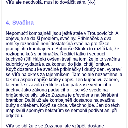
Víťu ale neodvolá, musí to doválčit sám. (-k-)
4. Svačina
Nepomučtí kombajnéři jsou ještě stále v Troupovicích. A
objevuje se další problém, svačiny. Pribináček a dva
rohlíky rozhodně není dostatečná svačina pro těžce
pracujícího kombajnéra. Bohouše Straku to rozlítí tak, že
rozkopne koš s pribináčky. Ředitel tatku i vedoucí
kuchyně (Jiří Hálek) ovšem trvají na tom, že je to svačina
kaloricky vydatná a za kopnutí do jídal chtějí omluvu.
Když dostanou ke svačině pribináčky i druhý den, vypraví
se Víťa na okres za tajemníkem. Tam ho ale nezastihne, a
tak mu aspoň napíše krátký dopis. Ten kupodivu zabere,
tajemník si zavolá ředitele a tan pak zase vedoucího
jídelny. Jako zákona padajícího ... se vše svede na
brigádnické síly, takže Zuzana je převelena na škrábání
brambor. Další už ale kombajnéři dostanou na svačinu
buřty s chlebem. Když se chce, všechno jde. Jen do těch
map kvůli sporným hektarům se nemohli podívat ani při
odjezdu.
Víťa se sbližuje se Zuzanou, ale vzápětí dostane