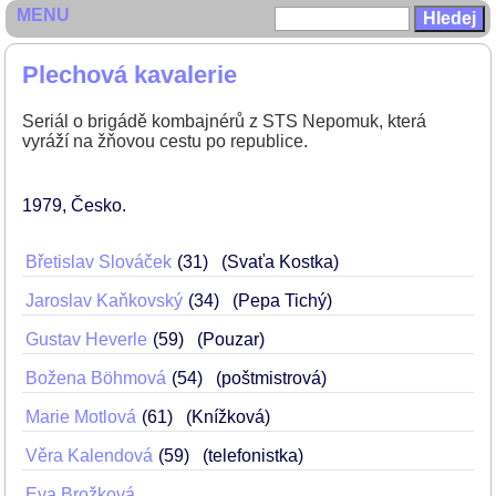
MENU
Plechová kavalerie
Seriál o brigádě kombajnérů z STS Nepomuk, která
vyráží na žňovou cestu po republice.
1979
Česko
Břetislav Slováček
31
(Svaťa Kostka)
Jaroslav Kaňkovský
34
(Pepa Tichý)
Gustav Heverle
59
(Pouzar)
Božena Böhmová
54
(poštmistrová)
Marie Motlová
61
(Knížková)
Věra Kalendová
59
(telefonistka)
Eva Brožková