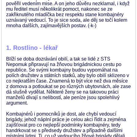
pověřil vedením mise. A on jeho důvěru nezklamal, i když
mu ředitel musí několikrát pomoct, nakonec se ze
zakřiknutého mladíčka bez respektu stane kombajnéry
uznávaný vedoucí. To je sice soda, ale děj se točí kolem
mnoha dalších, zajímavějších postav. (-k-)
1. Rostlino - lékař
Blíží se doba dozrávání obilí, a tak se lidé z STS
Nepomuk připravují na žňovou brigádnickou cestu po
republice. Se svými kombajny budou vypomáhat na
polích družstev a státních statků, aby bylo obilí sklizeno v
co nejkratším čase. Znamená to být více než dva měsíce
z domova a potloukat se po různých ubytovnách, ale zase
dá slušně vydělat. Některé ženy se na takovou práci
manželů dívají s nelibostí, ale peníze jsou spolehlivý
argument.
Kombajnérů i pomocníků je dost, ale chybí vedoucí
brigády, jehož náplní práce je celou akci řídit a zejména
zajišťovat pro co nejlepší podmínky kombajnéry, tedy
handrkovat se s předsedy družstev a případně dalšími
místními lidmi. Ti, co už vedoucího žňové brigády dělali,