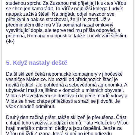
studenou sprchu Za Zuzanou má přijet její kluk a s Víťou
se chce jen kamarádit. To Víťův nejbližší kolega Ludvík
naopak zažívá štěstí. Na brigádu odjel navzdor své
přítelkyni a pak se strachoval, že ji tím ztratí. Už v
předminulém díle mu Víťa pomáhal nasat omluvný
vysvětlující dopis, ale teprve teď mu přišla odpověď, a
příjemná, Romana mu opustila, takže Ludvík září štěstím.
(-k-)
5. Když nastaly deště
Další sklizeň čeká nepomucké kombajnéry v jihočeské
vesničce Malenice. Na rozdíl od předchozích štací je
nevítá ředitel, ale pohledná a sebevědomá agronomka. A
ubytování mají zajištěno v domcích u místních obyvatel.
Vilda s Pravoslavem se dostávají do péče mladé vdovy a
Vilda se hned chápe příležitosti a snaží se jí dvořit. Je
však chladně odmítnut.
Druhý den začíná pršet, takže sklizeň je přerušena. Část
chlapů toho využívá a odjíždí domů. Táta Holeček s Víťou
hrají mariáš s místními dědky a jsou úspěšní. Jenže za
Víťou přijíždí Zuzana, která si prý po jeho odjezdu