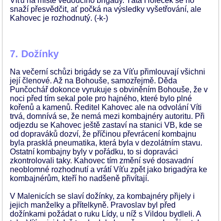
Víťu na místě vedoucího brigády. Táta Holeček se ho
snaží přesvědčit, ať počká na výsledky vyšetřování, ale
Kahovec je rozhodnutý. (-k-)
7. Dožínky
Na večerní schůzi brigády se za Víťu přimlouvají všichni
její členové. Až na Bohouše, samozřejmě. Děda
Punčochář dokonce vyrukuje s obviněním Bohouše, že v
noci před tím sekal pole pro hajného, které bylo plné
kořenů a kamenů. Ředitel Kahovec ale na odvolání Víti
trvá, domnívá se, že nemá mezi kombajnéry autoritu. Při
odjezdu se Kahovec ještě zastaví na stanici VB, kde se
od dopraváků dozví, že příčinou převrácení kombajnu
byla prasklá pneumatika, která byla v dezolátním stavu.
Ostatní kombajny byly v pořádku, to si dopraváci
zkontrolovali taky. Kahovec tím změní své dosavadní
neoblomné rozhodnutí a vrátí Víťu zpět jako brigadýra ke
kombajnérům, kteří ho nadšeně přivítají.
V Malenicích se slaví dožínky, za kombajnéry přijely i
jejich manželky a přítelkyně. Pravoslav byl před
dožínkami požádat o ruku Lídy, u níž s Vildou bydleli. A