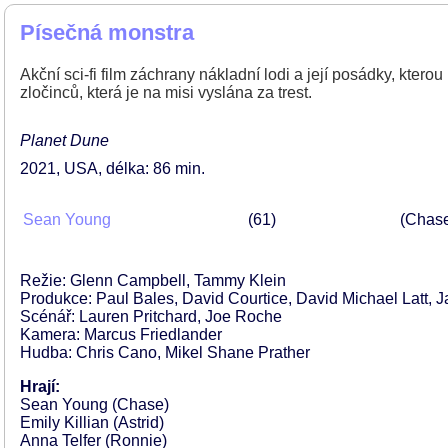
Písečná monstra
Akční sci-fi film záchrany nákladní lodi a její posádky, kter
zločinců, která je na misi vyslána za trest.
Planet Dune
2021
USA
délka: 86 min
Sean Young
61
(Chas
Režie: Glenn Campbell, Tammy Klein
Produkce: Paul Bales, David Courtice, David Michael Latt,
Scénář: Lauren Pritchard, Joe Roche
Kamera: Marcus Friedlander
Hudba: Chris Cano, Mikel Shane Prather
Hrají:
Sean Young (Chase)
Emily Killian (Astrid)
Anna Telfer (Ronnie)