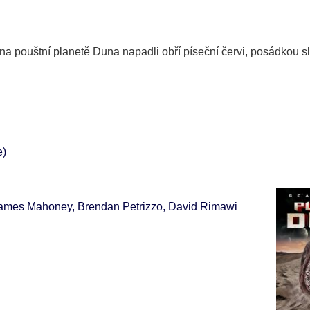
ou na pouštní planetě Duna napadli obří píseční červi, posádkou 
e)
 James Mahoney, Brendan Petrizzo, David Rimawi