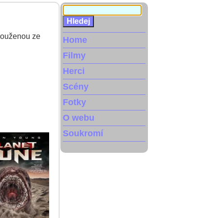
slouženou ze
Home
Filmy
Herci
Scény
Fotky
O webu
Soukromí