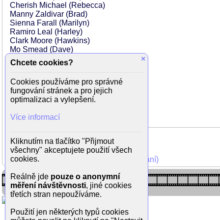
Cherish Michael (Rebecca)
Manny Zaldivar (Brad)
Sienna Farall (Marilyn)
Ramiro Leal (Harley)
Clark Moore (Hawkins)
Mo Smead (Dave)
Grant Terzakis (Bryant)
×
Chcete cookies?
Sharon Desiree (Space Force Control)
Michael Yale (Space Station Officer)
Cookies používáme pro správné
Audrey Latt (Space Station Officer)
fungování stránek a pro jejich
Tammy Klein (A.I.)
optimalizaci a vylepšení.
Ashley Reign (Bridge Assistant)
Více informací
Kliknutím na tlačítko "Přijmout
všechny" akceptujete použití všech
cookies.
Mohli jste vidět v TV (zobrazit starší vysílání)
Reálně jde
pouze o anonymní
měření návštěvnosti
, jiné cookies
třetích stran nepoužíváme.
Použití jen některých typů cookies