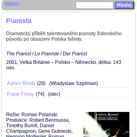
MENU
Pianista
Dramatický příběh talentovaného pianisty židovského
původu po obsazení Polska fašisty.
The Pianist / Le Pianiste / Der Pianist
2001
Velká Británie – Polsko – Německo
délka: 143
min
Adrien Brody
28
(Wladyslaw Szpilman)
Frank Finlay
74
(otec)
Režie: Roman Polanski
Produkce: Robert Benmussa,
Timothy Burrill, Daniel
Champagnon, Gene Gutowski,
Henning Molfenter, Roman