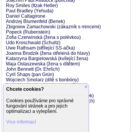
Joachim Paul Assböck (policista)
Roy Smiles (Itzak Heller)
Paul Bradley (Yehuda)
Daniel Caltagirone
Andrzej Blumenfeld (Benek)
Zbigniew Zamachowski (zákazník s mincemi)
Popeck (Rubenstein)
Zofia Czerwinská (žena s polévkou)
Udo Kroschwald (Schultz)
Uwe Rathsam (střílející SS-ačka)
Joanna Brodzik (žena střelená do hlavy)
Katarzyna Bargielowská (kvílející žena)
Maja Ostaszewska (žena s dítětem)
John Bennett (Dr. Ehrlich)
Cyril Shaps (pan Grün)
Wojciech Smolarz (dítě s bonbóny)
Lech Mackiewicz (spolupracovník)
×
Chcete cookies?
Ruth Platt (Janina)
Frank-Michael Köbe (SS Shooting Benek)
Cookies používáme pro správné
Peter Rappenglück (SS Making a Speech)
fungování stránek a pro jejich
Ronan Vibert (Janina manžel)
optimalizaci a vylepšení.
Krzysztof Pieczynski (Gebczynski)
Katarzyna Figura (soused)
Více informací
Valentine Pelka (Dorotin manžel)
Andrew Tiernan (Szalas)