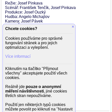
Režie: Josef Pinkava
Scénář: František Tenčík, Josef Pinkava
Produkce: Josef Ouzký
Hudba: Angelo Michajlov
Kamera: Josef Pávek
Země: Československo
×
Chcete cookies?
Rok výroby: 1971
Cookies používáme pro správné
Hrají:
fungování stránek a pro jejich
Pavel Brabec (Petr)
optimalizaci a vylepšení.
Eric Pardus (Martin)
Jan Hrušínský (Panter)
Více informací
Vladimír Zátka (Fenek)
Eva Burkotová (Jitka)
Viktorie Čermáková (Petrova sestra)
Kliknutím na tlačítko "Přijmout
Jarmila Kurandová (Babička)
všechny" akceptujete použití všech
Zdeněk Řehoř (Otec)
cookies.
Věra Budilová (Matka)
Vladimír Hlavatý (Zahrádkář)
Reálně jde
pouze o anonymní
Blažena Rýznarová (Učitelka)
měření návštěvnosti
, jiné cookies
Milan Šulc
třetích stran nepoužíváme.
Miloslav Šulc (Hromotluk)
Luďa Marešová (Horová)
Použití jen některých typů cookies
můžete povolit po kliknutí na "Nastavit