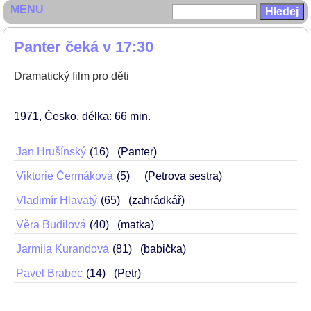
MENU
Panter čeká v 17:30
Dramatický film pro děti
1971
Česko
délka: 66 min
Jan Hrušínský
16
(Panter)
Viktorie Čermáková
5
(Petrova sestra)
Vladimír Hlavatý
65
(zahrádkář)
Věra Budilová
40
(matka)
Jarmila Kurandová
81
(babička)
Pavel Brabec
14
(Petr)