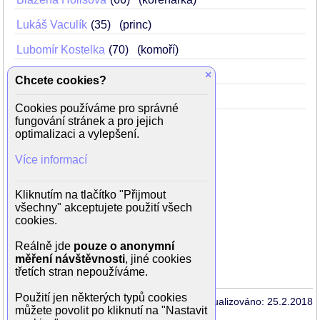
Lukáš Vaculík
35
(princ)
Lubomír Kostelka
70
(komoří)
Valerie Zawadská
38
(královna)
×
Chcete cookies?
Jaroslav Vidlař
62
(loutkoherec)
Cookies používáme pro správné
fungování stránek a pro jejich
optimalizaci a vylepšení.
Režie: Vlasta Janečková
Více informací
Produkce: Jan Peška
Scénář: Jan Jílek
Kamera: Milan Dostál
Kliknutím na tlačítko "Přijmout
Hudba: Vadim Petrov
všechny" akceptujete použití všech
cookies.
Dále hrají:
Adam Klemens (hudebník)
Reálně jde
pouze o anonymní
Karel Hanc (loutkoherec)
měření návštěvnosti
, jiné cookies
Miloš Zídek (loutkoherec)
třetích stran nepoužíváme.
Použití jen některých typů cookies
Aktualizováno: 25.2.2018
můžete povolit po kliknutí na "Nastavit