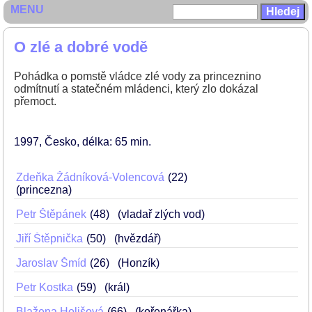
MENU
O zlé a dobré vodě
Pohádka o pomstě vládce zlé vody za princeznino
odmítnutí a statečném mládenci, který zlo dokázal
přemoct.
1997
Česko
délka: 65 min
Zdeňka Žádníková-Volencová
22
(princezna)
Petr Štěpánek
48
(vladař zlých vod)
Jiří Štěpnička
50
(hvězdář)
Jaroslav Šmíd
26
(Honzík)
Petr Kostka
59
(král)
Blažena Holišová
66
(kořenářka)