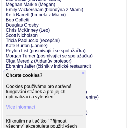
Meghan Markle (Megan)
Emily Wickersham (blondýna z Miami)
Kelli Barrett (bruneta z Miami)
Bob Colletti
Douglas Crosby
Chris McKinney (Leo)
Scott Nicholson
Tricia Paoluccio (recepční)
Kate Burton (Janine)
Peyton List (posmívající se spolužačka)
Morgan Turner (posmívající se spolužačka)
Olga Merediz (Aidanův profesor)
Ebrahim Jaffer (číšník v indické restauraci)
David Anzuelo
×
Chcete cookies?
Sándor Técsy (taxikář)
Justin Grace (nováček policista)
Cookies používáme pro správné
Michael Hobbs (číšník)
fungování stránek a pro jejich
David Wilson Barnes (obchodní partner)
optimalizaci a vylepšení.
Jane Harnick (máma dívky slavící narozeniny)
Andrea Navedo (Carolinina učitelka)
Více informací
William H. Burns (šafář)
Christopher Clawson (Michael Hawkins)
Gary Cherkassky (spolužák na NYU)
Kliknutím na tlačítko "Přijmout
Ben Hauck (mladý dotazovaný)
všechny" akceptujete použití všech
Sean Marrinan (obchodník)