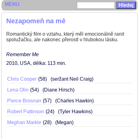
MENU
Nezapomeň na mě
Romantický film o vztahu, který měl emocionálně ranit
spolužačku, ale nakonec přerostl v hlubokou lásku.
Remember Me
2010
USA
délka: 113 min
Chris Cooper
58
(seržant Neil Craig)
Lena Olin
54
(Diane Hirsch)
Pierce Brosnan
57
(Charles Hawkin)
Robert Pattinson
24
(Tyler Hawkins)
Meghan Markle
28
(Megan)