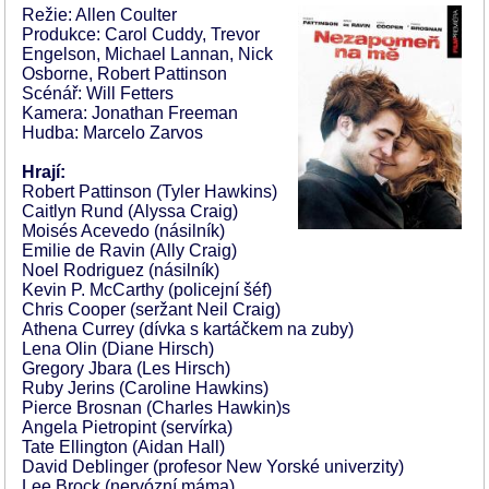
Režie: Allen Coulter
Produkce: Carol Cuddy, Trevor
Engelson, Michael Lannan, Nick
Osborne, Robert Pattinson
Scénář: Will Fetters
Kamera: Jonathan Freeman
Hudba: Marcelo Zarvos
Hrají:
Robert Pattinson (Tyler Hawkins)
Caitlyn Rund (Alyssa Craig)
Moisés Acevedo (násilník)
Emilie de Ravin (Ally Craig)
Noel Rodriguez (násilník)
Kevin P. McCarthy (policejní šéf)
Chris Cooper (seržant Neil Craig)
Athena Currey (dívka s kartáčkem na zuby)
Lena Olin (Diane Hirsch)
Gregory Jbara (Les Hirsch)
Ruby Jerins (Caroline Hawkins)
Pierce Brosnan (Charles Hawkin)s
Angela Pietropint (servírka)
Tate Ellington (Aidan Hall)
David Deblinger (profesor New Yorské univerzity)
Lee Brock (nervózní máma)