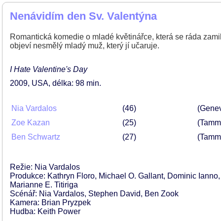
Nenávidím den Sv. Valentýna
Romantická komedie o mladé květinářce, která se ráda zamil
objeví nesmělý mladý muž, který jí učaruje.
I Hate Valentine's Day
2009
USA
délka: 98 min
Nia Vardalos
46
(Genev
Zoe Kazan
25
(Tamm
Ben Schwartz
27
(Tamm
Režie: Nia Vardalos
Produkce: Kathryn Floro, Michael O. Gallant, Dominic Iann
Marianne E. Titiriga
Scénář: Nia Vardalos, Stephen David, Ben Zook
Kamera: Brian Pryzpek
Hudba: Keith Power