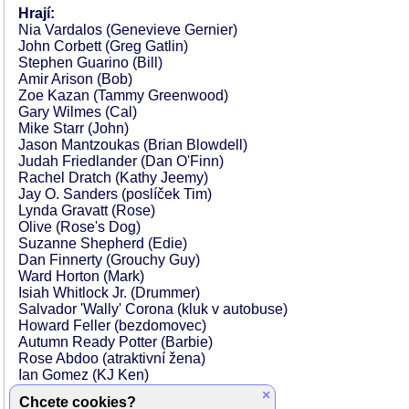
Hrají:
Nia Vardalos (Genevieve Gernier)
John Corbett (Greg Gatlin)
Stephen Guarino (Bill)
Amir Arison (Bob)
Zoe Kazan (Tammy Greenwood)
Gary Wilmes (Cal)
Mike Starr (John)
Jason Mantzoukas (Brian Blowdell)
Judah Friedlander (Dan O'Finn)
Rachel Dratch (Kathy Jeemy)
Jay O. Sanders (poslíček Tim)
Lynda Gravatt (Rose)
Olive (Rose's Dog)
Suzanne Shepherd (Edie)
Dan Finnerty (Grouchy Guy)
Ward Horton (Mark)
Isiah Whitlock Jr. (Drummer)
Salvador 'Wally' Corona (kluk v autobuse)
Howard Feller (bezdomovec)
Autumn Ready Potter (Barbie)
Rose Abdoo (atraktivní žena)
Ian Gomez (KJ Ken)
Ben Schwartz (Tammyho rande)
×
Chcete cookies?
Tracy Thorpe (Giddy Woman)