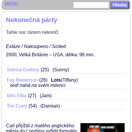
MENU
Nekonečná párty
Tahle noc ránem nekončí
Extáze / Nakoupeno / Sorted
2000
Velká Británie – USA
délka: 98 min
Sienna Guillory
25
(Sunny)
Fay Masterson
26
Lots
(Tiffany)
sedí nahá na svém milenci
Idris Elba
27
(Jam)
Tim Curry
54
(Damian)
Carl přijíždí z malého anglického
města do Londýna vyřídit formality