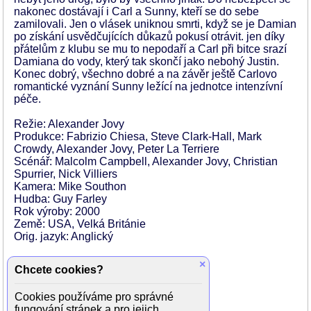
nakonec dostávají i Carl a Sunny, kteří se do sebe
zamilovali. Jen o vlásek uniknou smrti, když se je Damian
po získání usvědčujících důkazů pokusí otrávit. jen díky
přátelům z klubu se mu to nepodaří a Carl při bitce srazí
Damiana do vody, který tak skončí jako nebohý Justin.
Konec dobrý, všechno dobré a na závěr ještě Carlovo
romantické vyznání Sunny ležící na jednotce intenzívní
péče.
Režie: Alexander Jovy
Produkce: Fabrizio Chiesa, Steve Clark-Hall, Mark
Crowdy, Alexander Jovy, Peter La Terriere
Scénář: Malcolm Campbell, Alexander Jovy, Christian
Spurrier, Nick Villiers
Kamera: Mike Southon
Hudba: Guy Farley
Rok výroby: 2000
Země: USA, Velká Británie
Orig. jazyk: Anglický
Hrají:
×
Chcete cookies?
Mathew Rhys (Carl)
Sienna Guilory (Suny)
Cookies používáme pro správné
Fay Masterson (Tiffany)
fungování stránek a pro jejich