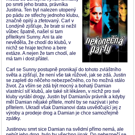
po smrti jeho bratra, právníka
Justina. Ten byl nalezen utopený
po pádu ze střechy jednoho klubu,
značně opilý a zfetovaný. Carl v
Londýně zjišťuje, že bratr si nežil
vůbec špatně, našel si tam
přítelkyni Sunny. Ani ta ale
nevěděla, že chodí do klubů, v
nichž se hraje techno a bere
extáze. A nejen že tam chodí, ale
má tam i dost přátel.
Carl se Sunny postupně pronikají do tohoto zvláštního
světa a zjišťují, že není vše tak růžové, jak se zdá. Justin
se zapletl do něčeho nebezpečného, co ho možná stálo
život. Za vším se zdá být mocný a bohatý Damian
vlastnící síť klubů, ale také sít lékáren, v nichž pro své
kluby vyrábí drogy. Justin byl Damianův právník a kdyby
měl Damian nějaké přítele, mohl by se nazývat i jeho
přítelem. Ukradl však Damianovi data usvědčující jej z
výroby a prodeje drog a Damian je chce samozřejmě
zpátky.
Justinovu smrt sice Damian na svědmí přímo nemá, ale
nebýt jeho drog, bylo by všechno jinak. Do nebezpečí se