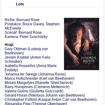
Lots
Režie: Bernard Rose
Produkce: Bruce Davey, Stephen
McEveety
Scénář: Bernard Rose
Kamera: Peter Suschitzky
Hrají:
Gary Oldman (Ludwig van
Beethoven)
Jeroen Krabbé (Anton Felix
Schindler)
Isabella Rossellini (Anna Marie
Erdödy)
Johanna ter Steege (Johanna Reiss)
Marco Hofschneider (Karl van Beethoven)
Miriam Margolyes (Nanette Streicherová)
Barry Humphries (Clemens Metternich)
Valeria Golino (Giulietta Guicciardi)
Gerard Horan (Nikolaus Johann van Beethoven)
Christopher Fulford (Kaspar Anton Carl van Beethoven)
Alexandra Pigg (Therese Obermayer)