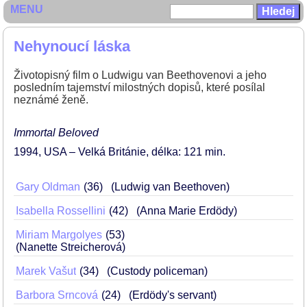
MENU
Nehynoucí láska
Životopisný film o Ludwigu van Beethovenovi a jeho
posledním tajemství milostných dopisů, které posílal
neznámé ženě.
Immortal Beloved
1994
USA – Velká Británie
délka: 121 min
Gary Oldman
36
(Ludwig van Beethoven)
Isabella Rossellini
42
(Anna Marie Erdödy)
Miriam Margolyes
53
(Nanette Streicherová)
Marek Vašut
34
(Custody policeman)
Barbora Srncová
24
(Erdödy's servant)