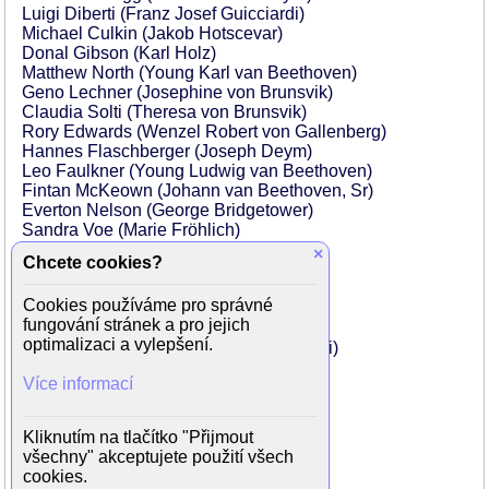
Luigi Diberti (Franz Josef Guicciardi)
Michael Culkin (Jakob Hotscevar)
Donal Gibson (Karl Holz)
Matthew North (Young Karl van Beethoven)
Geno Lechner (Josephine von Brunsvik)
Claudia Solti (Theresa von Brunsvik)
Rory Edwards (Wenzel Robert von Gallenberg)
Hannes Flaschberger (Joseph Deym)
Leo Faulkner (Young Ludwig van Beethoven)
Fintan McKeown (Johann van Beethoven, Sr)
Everton Nelson (George Bridgetower)
Sandra Voe (Marie Fröhlich)
Bernard Rose (Elector Max Friedrich)
×
Chcete cookies?
Jindra Petráková (Lilo Braun)
Marek Vašut (Custody policeman)
Cookies používáme pro správné
Hugo Kaminský (Magistrate)
fungování stránek a pro jejich
Stanislav Behal (Ignaz Schuppanzigh)
optimalizaci a vylepšení.
Arnostka Mohelská (Suzanna Guicciardi)
Stepan Hlatky (Zoltan)
Více informací
Gordon Lovitt (Metternich's flunky)
Anna Kolinska (Fritzi Erdödy)
Ruby Rose (Mimi Erdödy)
Kliknutím na tlačítko "Přijmout
Johan Kolinsky (August Erdödy)
všechny" akceptujete použití všech
Josef Kolínský (August Erdödy)
cookies.
Jan Kuzelka (Country policeman)